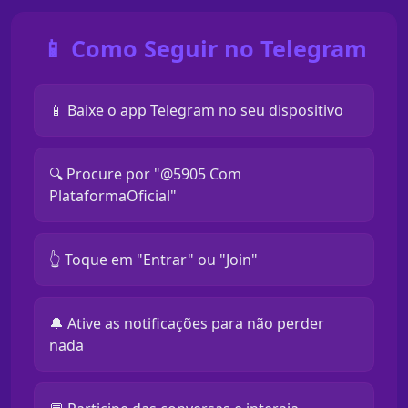
📱 Como Seguir no Telegram
📱 Baixe o app Telegram no seu dispositivo
🔍 Procure por "@5905 Com
PlataformaOficial"
👆 Toque em "Entrar" ou "Join"
🔔 Ative as notificações para não perder
nada