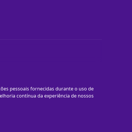
ções pessoais fornecidas durante o uso de
elhoria contínua da experiência de nossos