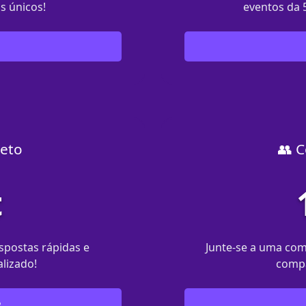
s únicos!
eventos da 
reto
👥 
t
espostas rápidas e
Junte-se a uma com
lizado!
compa
e