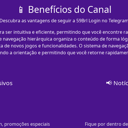
📱 Benefícios do Canal
Descubra as vantagens de seguir a 59Brl Login no Telegra
ra ser intuitiva e eficiente, permitindo que você encontre
e navegação hierárquica organiza o conteúdo de forma lógi
rta de novos jogos e funcionalidades. O sistema de navega
itando a orientação e permitindo que você retorne rapidame
sivos
📢 Notí
m, promoções especiais
Fique por dentro d