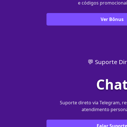
e códigos promocionai
Ver Bônus
💬 Suporte Di
Cha
Suporte direto via Telegram, r
atendimento persona
Falar Suport