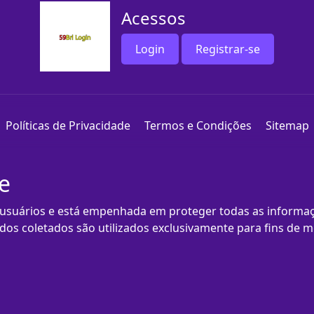
Acessos
Login
Registrar-se
Políticas de Privacidade
Termos e Condições
Sitemap
de
us usuários e está empenhada em proteger todas as informa
os coletados são utilizados exclusivamente para fins de m