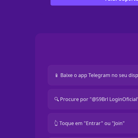
📱 Baixe o app Telegram no seu disp
🔍 Procure por "@59Brl LoginOficial
👆 Toque em "Entrar" ou "Join"