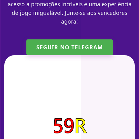
acesso a promoções incríveis e uma experiência
de jogo inigualável. Junte-se aos vencedores
agora!
SEGUIR NO TELEGRAM