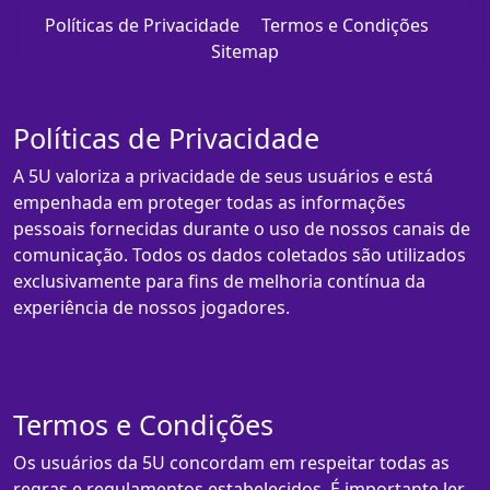
Políticas de Privacidade
Termos e Condições
Sitemap
Políticas de Privacidade
A 5U valoriza a privacidade de seus usuários e está
empenhada em proteger todas as informações
pessoais fornecidas durante o uso de nossos canais de
comunicação. Todos os dados coletados são utilizados
exclusivamente para fins de melhoria contínua da
experiência de nossos jogadores.
Termos e Condições
Os usuários da 5U concordam em respeitar todas as
regras e regulamentos estabelecidos. É importante ler