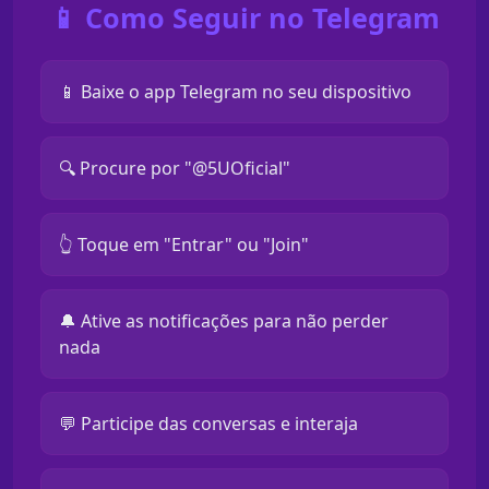
📱 Como Seguir no Telegram
📱 Baixe o app Telegram no seu dispositivo
🔍 Procure por "@5UOficial"
👆 Toque em "Entrar" ou "Join"
🔔 Ative as notificações para não perder
nada
💬 Participe das conversas e interaja