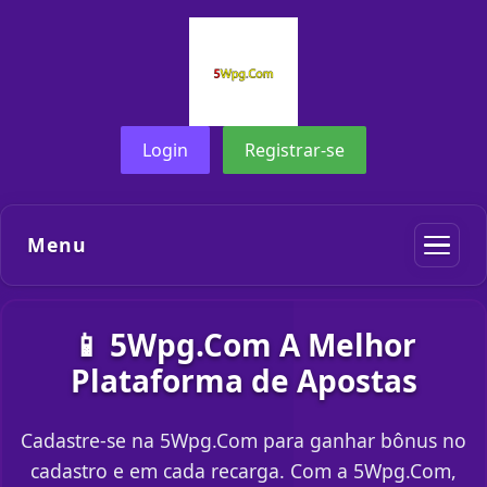
Login
Registrar-se
Menu
📱 5Wpg.Com A Melhor
Plataforma de Apostas
Cadastre-se na 5Wpg.Com para ganhar bônus no
cadastro e em cada recarga. Com a 5Wpg.Com,