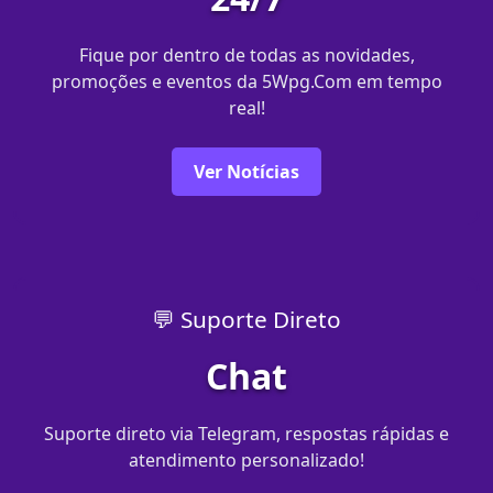
Fique por dentro de todas as novidades,
promoções e eventos da 5Wpg.Com em tempo
real!
Ver Notícias
💬 Suporte Direto
Chat
Suporte direto via Telegram, respostas rápidas e
atendimento personalizado!