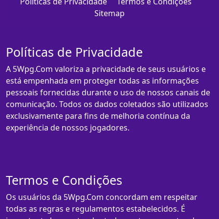
Políticas de Privacidade
Termos e Condições
Sitemap
Políticas de Privacidade
A 5Wpg.Com valoriza a privacidade de seus usuários e
está empenhada em proteger todas as informações
pessoais fornecidas durante o uso de nossos canais de
comunicação. Todos os dados coletados são utilizados
exclusivamente para fins de melhoria contínua da
experiência de nossos jogadores.
Termos e Condições
Os usuários da 5Wpg.Com concordam em respeitar
todas as regras e regulamentos estabelecidos. É