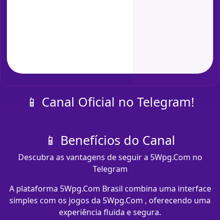
📱 Canal Oficial no Telegram!
📱 Benefícios do Canal
Descubra as vantagens de seguir a 5Wpg.Com no
Telegram
A plataforma 5Wpg.Com Brasil combina uma interface
simples com os jogos da 5Wpg.Com , oferecendo uma
experiência fluida e segura.