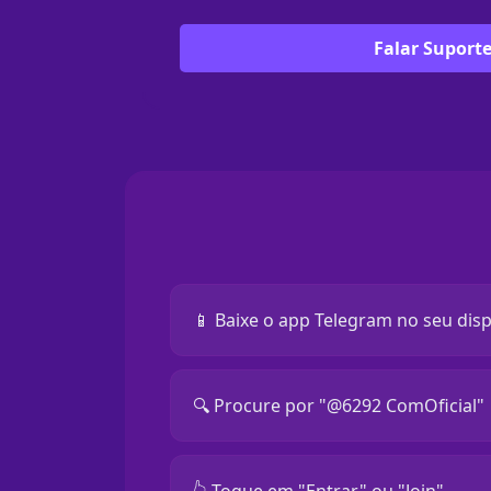
Falar Suport
📱 Baixe o app Telegram no seu disp
🔍 Procure por "@6292 ComOficial"