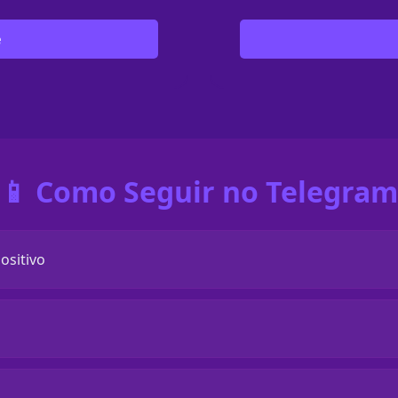
e
📱 Como Seguir no Telegram
ositivo