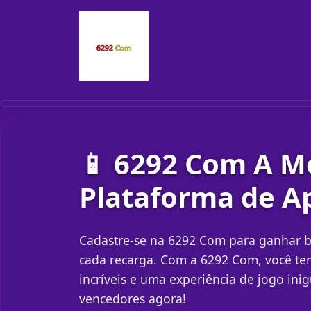
📱 6292 Com A M
Plataforma de A
Cadastre-se na 6292 Com para ganhar 
cada recarga. Com a 6292 Com, você t
incríveis e uma experiência de jogo inig
vencedores agora!