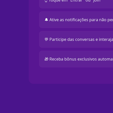
👆 Toque em "Entrar" ou "Join"
🔔 Ative as notificações para não p
💬 Participe das conversas e interaj
🎁 Receba bônus exclusivos autom