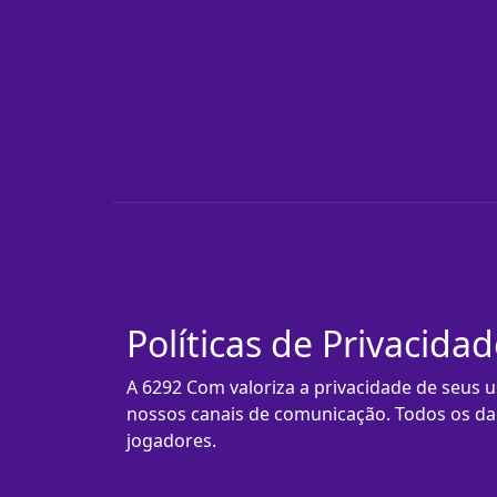
Políticas de Privacida
A 6292 Com valoriza a privacidade de seus
nossos canais de comunicação. Todos os dad
jogadores.