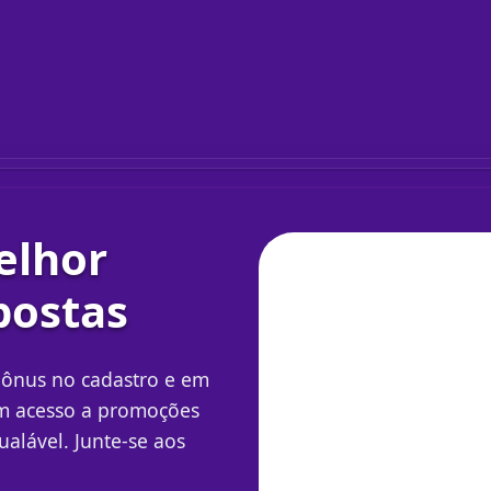
elhor
postas
bônus no cadastro e em
em acesso a promoções
ualável. Junte-se aos