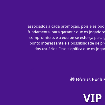
associados a cada promoção, pois eles pode
fundamental para garantir que os jogadore
compromisso, e a equipe se esforça para g
ponto interessante é a possibilidade de 
dos usuários. Isso significa que os jo
🎁 Bônus Exclu
VIP