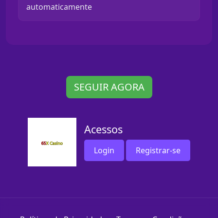
automaticamente
SEGUIR AGORA
Acessos
Login
Registrar-se