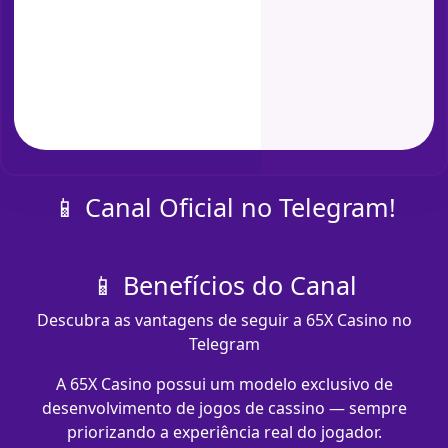
📱 Canal Oficial no Telegram!
📱 Benefícios do Canal
Descubra as vantagens de seguir a 65X Casino no
Telegram
A 65X Casino possui um modelo exclusivo de
desenvolvimento de jogos de cassino — sempre
priorizando a experiência real do jogador.