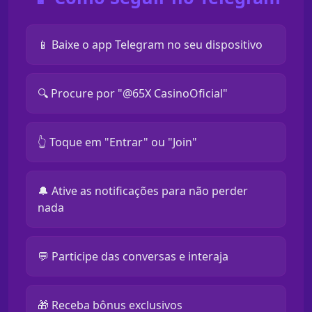
📱 Baixe o app Telegram no seu dispositivo
🔍 Procure por "@65X CasinoOficial"
👆 Toque em "Entrar" ou "Join"
🔔 Ative as notificações para não perder
nada
💬 Participe das conversas e interaja
🎁 Receba bônus exclusivos