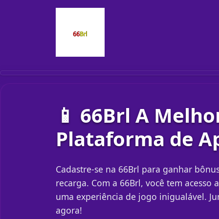
📱 66Brl A Melho
Plataforma de A
Cadastre-se na 66Brl para ganhar bônu
recarga. Com a 66Brl, você tem acesso a
uma experiência de jogo inigualável. J
agora!