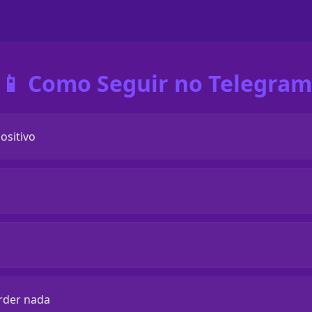
📱 Como Seguir no Telegram
ositivo
erder nada