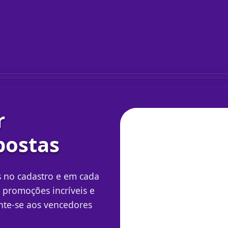
r
postas
s no cadastro e em cada
 promoções incríveis e
unte-se aos vencedores