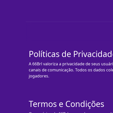
Políticas de Privacida
A 66Brl valoriza a privacidade de seus usu
canais de comunicação. Todos os dados cole
jogadores.
Termos e Condições