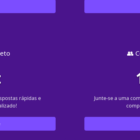
reto
👥 
t
espostas rápidas e
Junte-se a uma com
lizado!
compa
e