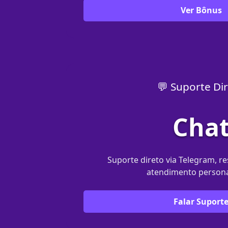
Ver Bônus
💬 Suporte Di
Cha
Suporte direto via Telegram, r
atendimento persona
Falar Suport