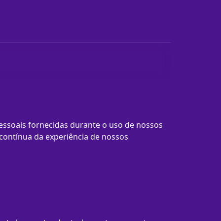
essoais fornecidas durante o uso de nossos
 contínua da experiência de nossos