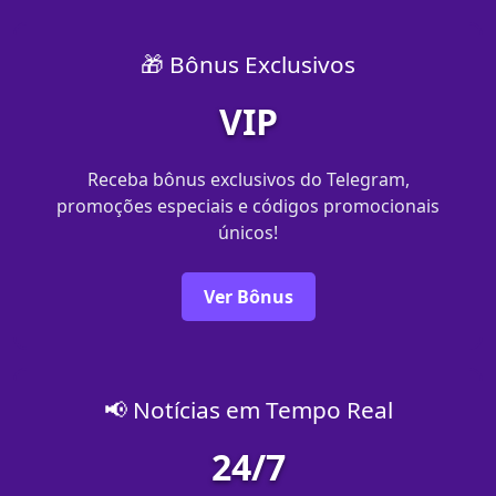
🎁 Bônus Exclusivos
VIP
Receba bônus exclusivos do Telegram,
promoções especiais e códigos promocionais
únicos!
Ver Bônus
📢 Notícias em Tempo Real
24/7