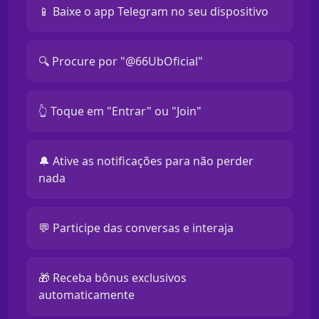
📱 Baixe o app Telegram no seu dispositivo
🔍 Procure por "@66UbOficial"
👆 Toque em "Entrar" ou "Join"
🔔 Ative as notificações para não perder
nada
💬 Participe das conversas e interaja
🎁 Receba bônus exclusivos
automaticamente