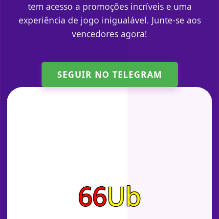
tem acesso a promoções incríveis e uma
experiência de jogo inigualável. Junte-se aos
vencedores agora!
SEGUIR NO TELEGRAM