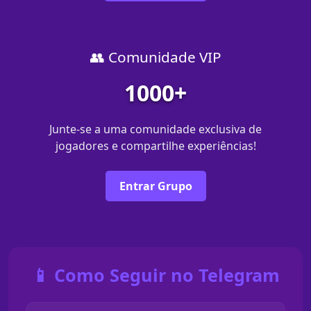
👥 Comunidade VIP
1000+
Junte-se a uma comunidade exclusiva de
jogadores e compartilhe experiências!
Entrar Grupo
📱 Como Seguir no Telegram