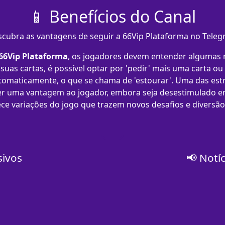
📱 Benefícios do Canal
cubra as vantagens de seguir a 66Vip Plataforma no Tele
66Vip Plataforma
, os jogadores devem entender algumas r
 suas cartas, é possível optar por 'pedir' mais uma carta o
utomaticamente, o que se chama de 'estourar'. Uma das estr
er uma vantagem ao jogador, embora seja desestimulado em
ce variações do jogo que trazem novos desafios e diversão
sivos
📢 Notí