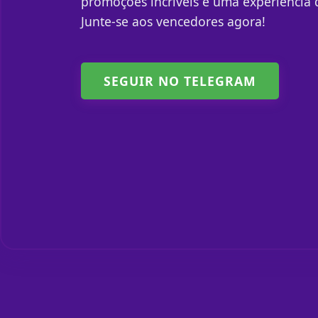
promoções incríveis e uma experiência d
Junte-se aos vencedores agora!
SEGUIR NO TELEGRAM