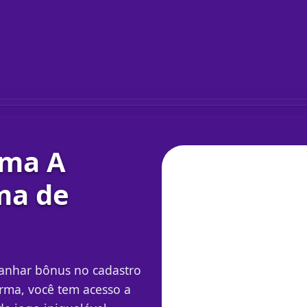
rma A
ma de
ganhar bônus no cadastro
rma, você tem acesso a