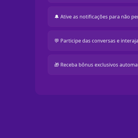
🔔 Ative as notificações para não p
💬 Participe das conversas e interaj
🎁 Receba bônus exclusivos autom