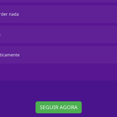
erder nada
a
aticamente
SEGUIR AGORA