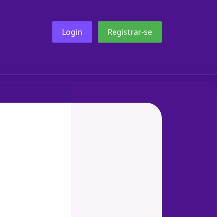
Login
Registrar-se