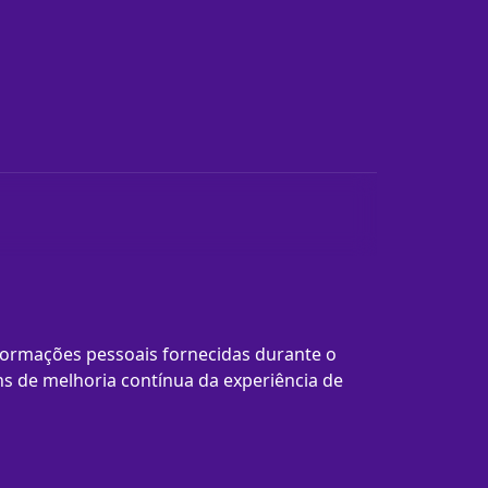
nformações pessoais fornecidas durante o
ns de melhoria contínua da experiência de