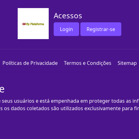
Acessos
Login
Registrar-se
Políticas de Privacidade
Termos e Condições
Sitemap
de
de seus usuários e está empenhada em proteger todas as i
 os dados coletados são utilizados exclusivamente para fi