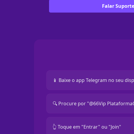
Falar Suport
📱 Baixe o app Telegram no seu disp
🔍 Procure por "@66Vip PlataformaO
👆 Toque em "Entrar" ou "Join"