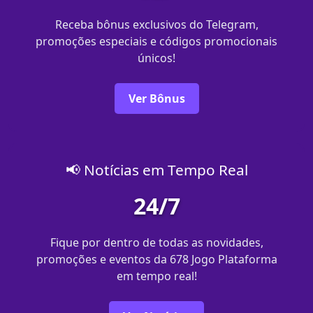
Receba bônus exclusivos do Telegram,
promoções especiais e códigos promocionais
únicos!
Ver Bônus
📢 Notícias em Tempo Real
24/7
Fique por dentro de todas as novidades,
promoções e eventos da 678 Jogo Plataforma
em tempo real!