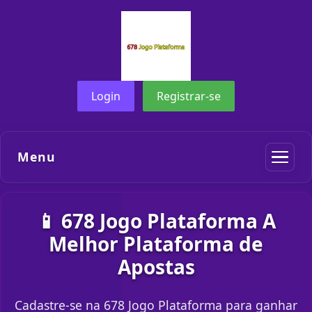
Login
Registrar-se
Menu
📱 678 Jogo Plataforma A
Melhor Plataforma de
Apostas
Cadastre-se na 678 Jogo Plataforma para ganhar