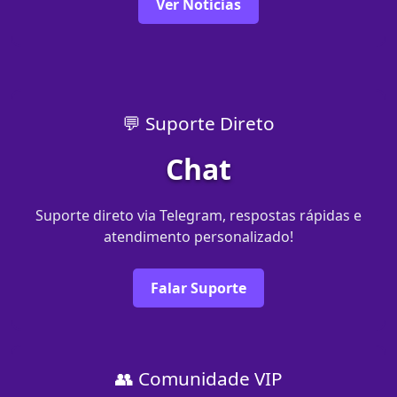
Ver Notícias
💬 Suporte Direto
Chat
Suporte direto via Telegram, respostas rápidas e
atendimento personalizado!
Falar Suporte
👥 Comunidade VIP