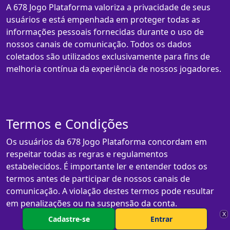
A 678 Jogo Plataforma valoriza a privacidade de seus
usuários e está empenhada em proteger todas as
informações pessoais fornecidas durante o uso de
nossos canais de comunicação. Todos os dados
coletados são utilizados exclusivamente para fins de
melhoria contínua da experiência de nossos jogadores.
Termos e Condições
Os usuários da 678 Jogo Plataforma concordam em
respeitar todas as regras e regulamentos
estabelecidos. É importante ler e entender todos os
termos antes de participar de nossos canais de
comunicação. A violação destes termos pode resultar
em penalizações ou na suspensão da conta.
X
Cadastre-se
Entrar