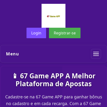
Login
Registrar-se
Menu
📱 67 Game APP A Melhor
Plataforma de Apostas
Cadastre-se na 67 Game APP para ganhar bônus
no cadastro e em cada recarga. Com a 67 Game