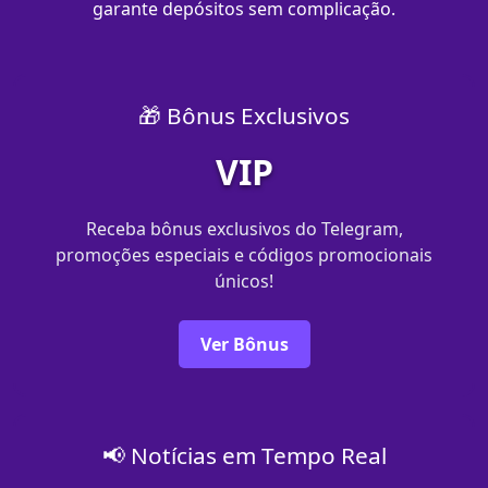
garante depósitos sem complicação.
🎁 Bônus Exclusivos
VIP
Receba bônus exclusivos do Telegram,
promoções especiais e códigos promocionais
únicos!
Ver Bônus
📢 Notícias em Tempo Real