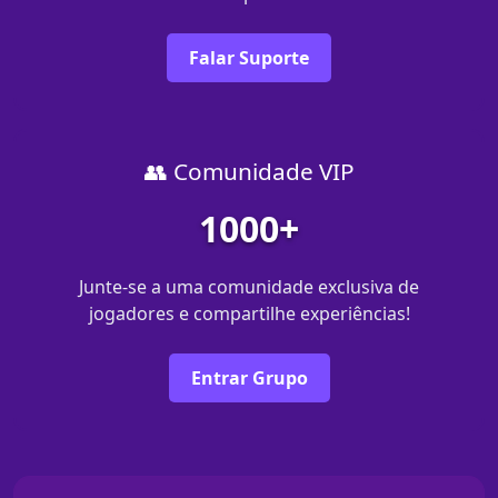
Falar Suporte
👥 Comunidade VIP
1000+
Junte-se a uma comunidade exclusiva de
jogadores e compartilhe experiências!
Entrar Grupo