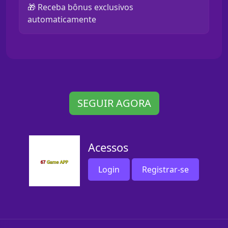
🎁 Receba bônus exclusivos
automaticamente
SEGUIR AGORA
Acessos
Login
Registrar-se