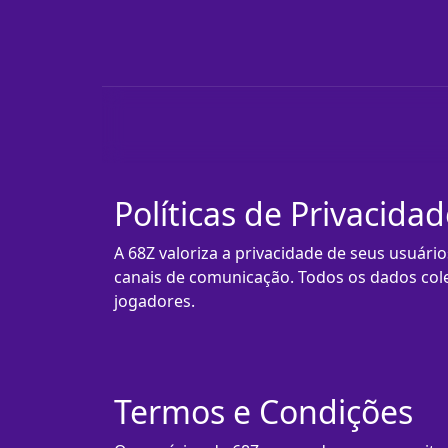
Políticas de Privacida
A 68Z valoriza a privacidade de seus usuár
canais de comunicação. Todos os dados cole
jogadores.
Termos e Condições