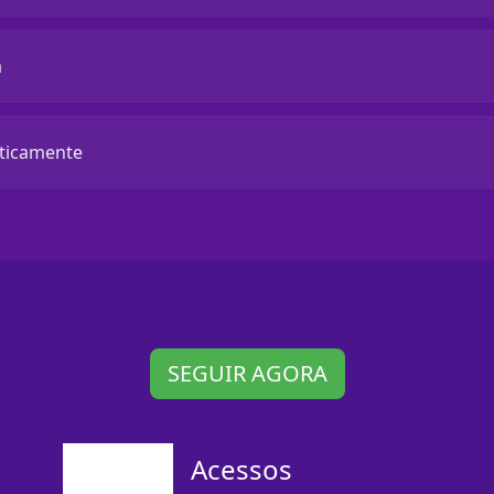
a
aticamente
SEGUIR AGORA
Acessos