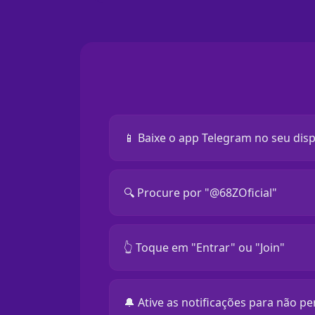
📱 Baixe o app Telegram no seu disp
🔍 Procure por "@68ZOficial"
👆 Toque em "Entrar" ou "Join"
🔔 Ative as notificações para não p