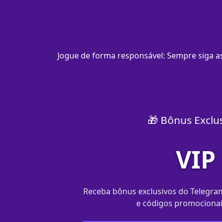
Jogue de forma responsável: Sempre siga as
🎁 Bônus Exclu
VIP
Receba bônus exclusivos do Telegra
e códigos promocionai