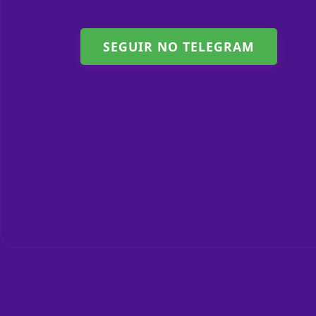
SEGUIR NO TELEGRAM