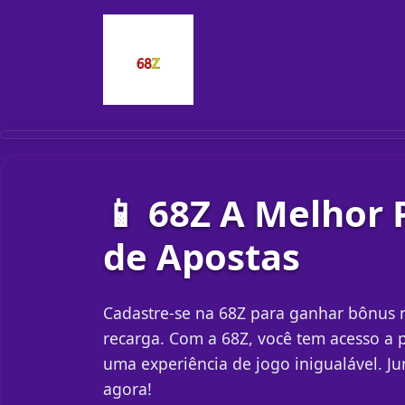
📱 68Z A Melhor
de Apostas
Cadastre-se na 68Z para ganhar bônus 
recarga. Com a 68Z, você tem acesso a 
uma experiência de jogo inigualável. J
agora!