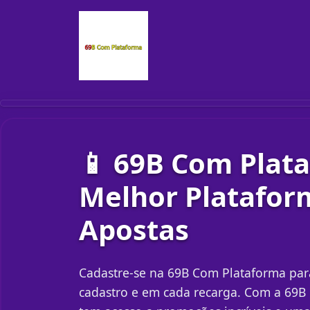
📱 69B Com Plat
Melhor Platafor
Apostas
Cadastre-se na 69B Com Plataforma pa
cadastro e em cada recarga. Com a 69B