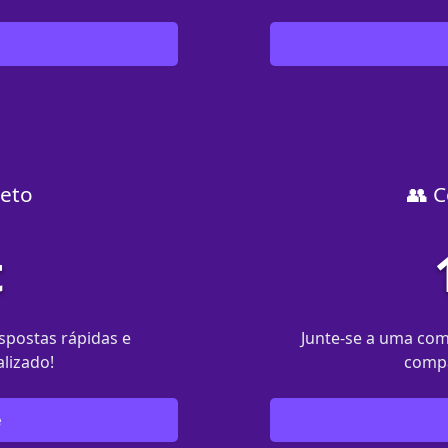
reto
👥 
t
espostas rápidas e
Junte-se a uma com
lizado!
compa
e