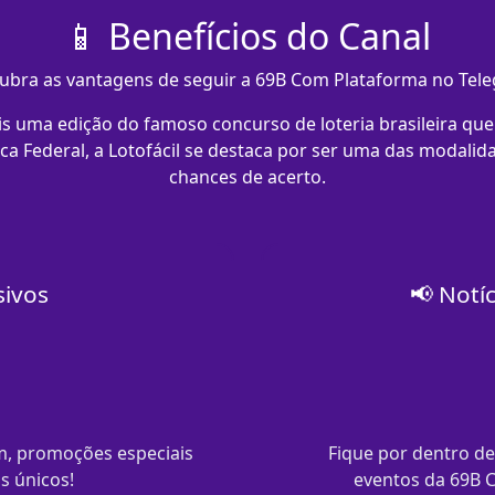
📱 Benefícios do Canal
ubra as vantagens de seguir a 69B Com Plataforma no Tel
is uma edição do famoso concurso de loteria brasileira que 
ca Federal, a Lotofácil se destaca por ser uma das modali
chances de acerto.
sivos
📢 Notí
m, promoções especiais
Fique por dentro d
s únicos!
eventos da 69B 