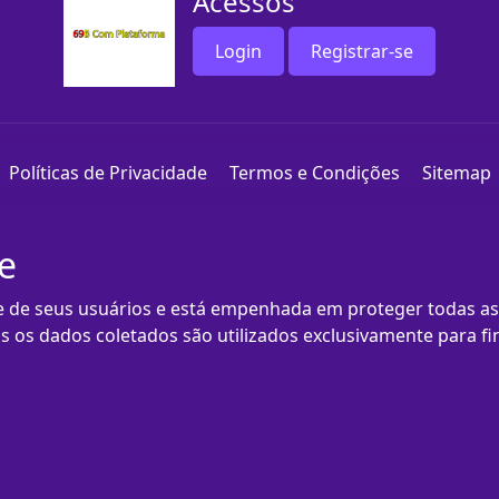
Acessos
Login
Registrar-se
Políticas de Privacidade
Termos e Condições
Sitemap
de
de de seus usuários e está empenhada em proteger todas as
 os dados coletados são utilizados exclusivamente para fi