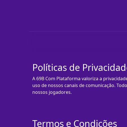
Políticas de Privacida
A 69B Com Plataforma valoriza a privacida
uso de nossos canais de comunicação. Todos
nossos jogadores.
Termos e Condições