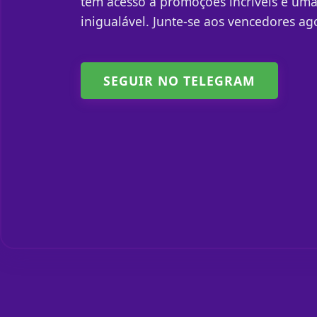
tem acesso a promoções incríveis e uma
inigualável. Junte-se aos vencedores ag
SEGUIR NO TELEGRAM