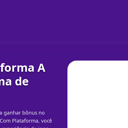
aforma A
ma de
ra ganhar bônus no
 Com Plataforma, você