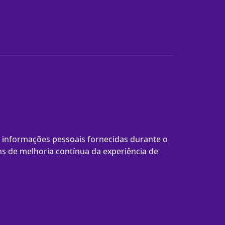
 informações pessoais fornecidas durante o
ns de melhoria contínua da experiência de