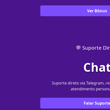
Ver Bônus
💬 Suporte Di
Cha
Suporte direto via Telegram, r
atendimento persona
Falar Suport