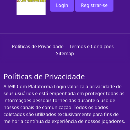
Login
Registrar-se
Políticas de Privacidade
Termos e Condições
Sitemap
Políticas de Privacidade
A 69K Com Plataforma Login valoriza a privacidade de
seus usuários e está empenhada em proteger todas as
informações pessoais fornecidas durante o uso de
nossos canais de comunicação. Todos os dados
coletados são utilizados exclusivamente para fins de
melhoria contínua da experiência de nossos jogadores.