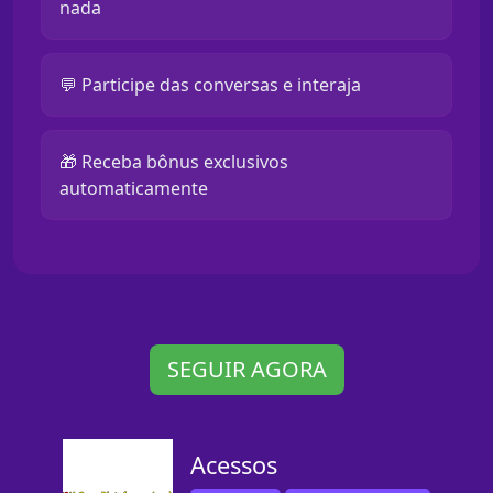
nada
💬 Participe das conversas e interaja
🎁 Receba bônus exclusivos
automaticamente
SEGUIR AGORA
Acessos