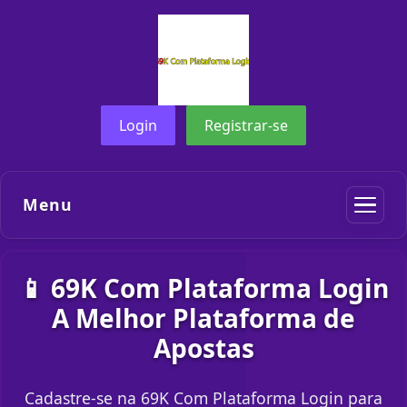
Login
Registrar-se
Menu
📱 69K Com Plataforma Login
A Melhor Plataforma de
Apostas
Cadastre-se na 69K Com Plataforma Login para