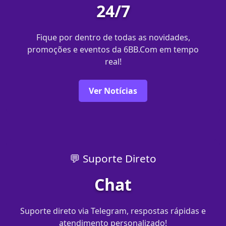
24/7
Fique por dentro de todas as novidades,
promoções e eventos da 6BB.Com em tempo
real!
Ver Notícias
💬 Suporte Direto
Chat
Suporte direto via Telegram, respostas rápidas e
atendimento personalizado!