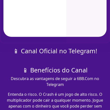
📱 Canal Oficial no Telegram!
📱 Benefícios do Canal
Descubra as vantagens de seguir a 6BB.Com no
Telegram
Entenda o risco. O Crash é um jogo de alto risco. O
multiplicador pode cair a qualquer momento. Jogue
apenas com o dinheiro que você pode perder sem