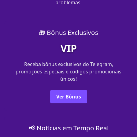
problemas.
🎁 Bônus Exclusivos
VIP
Receba bônus exclusivos do Telegram,
promoções especiais e códigos promocionais
únicos!
Ver Bônus
📢 Notícias em Tempo Real