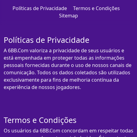
Políticas de Privacidade
Termos e Condições
Sitemap
Políticas de Privacidade
A 6BB.Com valoriza a privacidade de seus usuários e
está empenhada em proteger todas as informações
pessoais fornecidas durante o uso de nossos canais de
comunicação. Todos os dados coletados são utilizados
exclusivamente para fins de melhoria contínua da
experiência de nossos jogadores.
Termos e Condições
Os usuários da 6BB.Com concordam em respeitar todas