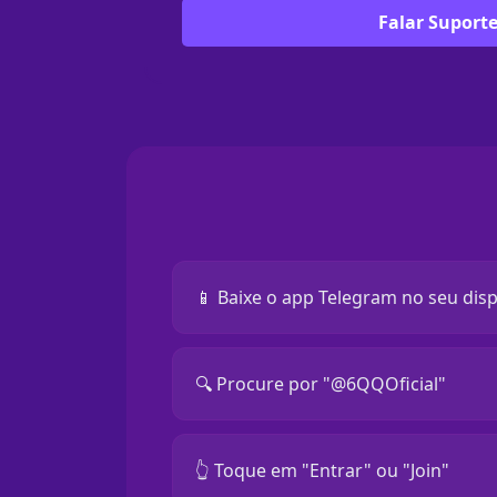
Falar Suport
📱 Baixe o app Telegram no seu disp
🔍 Procure por "@6QQOficial"
👆 Toque em "Entrar" ou "Join"