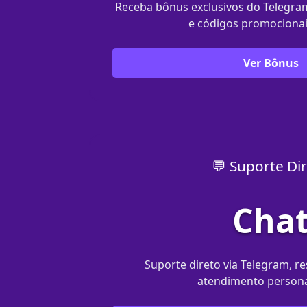
Receba bônus exclusivos do Telegra
e códigos promocionai
Ver Bônus
💬 Suporte Di
Cha
Suporte direto via Telegram, r
atendimento persona