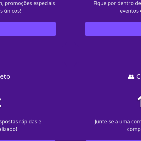
m, promoções especiais
Fique por dentro d
s únicos!
eventos 
reto
👥 
t
espostas rápidas e
Junte-se a uma com
lizado!
compa