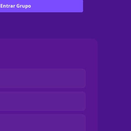
Entrar Grupo