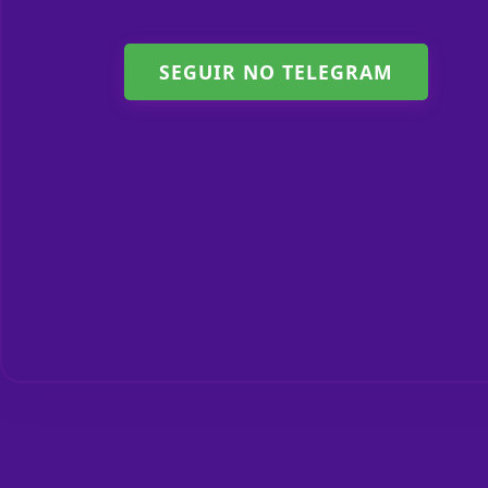
SEGUIR NO TELEGRAM