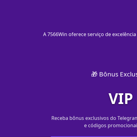
A 7566Win oferece serviço de excelênci
🎁 Bônus Exclu
VIP
Receba bônus exclusivos do Telegra
e códigos promocionai