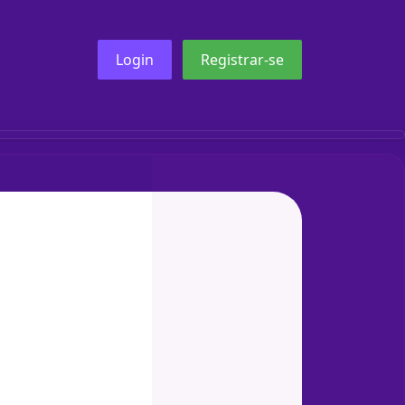
Login
Registrar-se