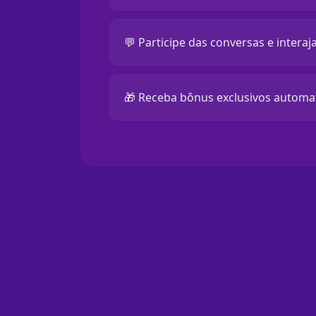
💬 Participe das conversas e interaj
🎁 Receba bônus exclusivos autom