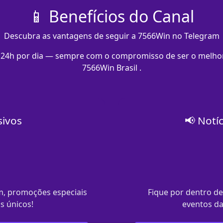
📱 Benefícios do Canal
Descubra as vantagens de seguir a 7566Win no Telegram
a 24h por dia — sempre com o compromisso de ser o melhor 
7566Win Brasil .
sivos
📢 Notí
m, promoções especiais
Fique por dentro d
s únicos!
eventos da