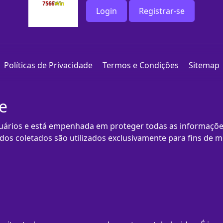
Login
Registrar-se
Políticas de Privacidade
Termos e Condições
Sitemap
de
suários e está empenhada em proteger todas as informaçõe
os coletados são utilizados exclusivamente para fins de m