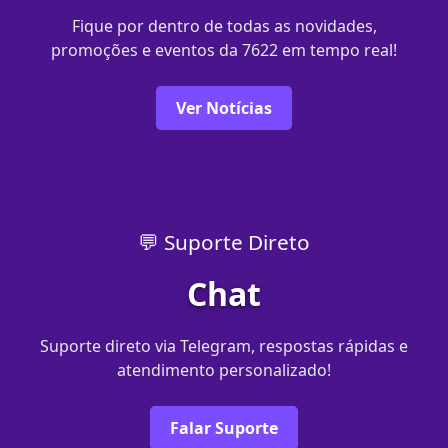
Fique por dentro de todas as novidades,
promoções e eventos da 7622 em tempo real!
Ver Notícias
💬 Suporte Direto
Chat
Suporte direto via Telegram, respostas rápidas e
atendimento personalizado!
Falar Suporte