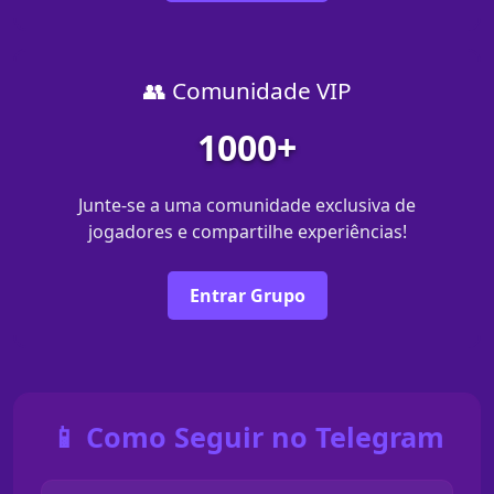
👥 Comunidade VIP
1000+
Junte-se a uma comunidade exclusiva de
jogadores e compartilhe experiências!
Entrar Grupo
📱 Como Seguir no Telegram