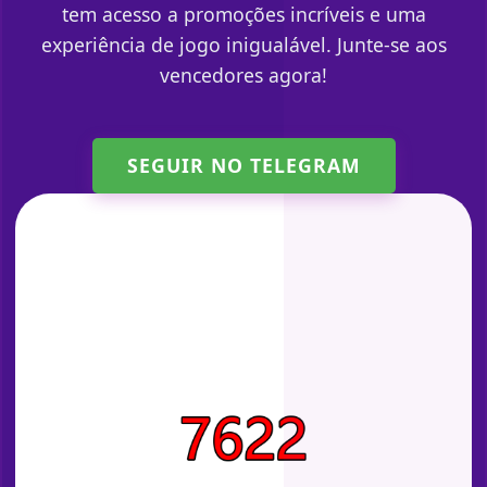
tem acesso a promoções incríveis e uma
experiência de jogo inigualável. Junte-se aos
vencedores agora!
SEGUIR NO TELEGRAM