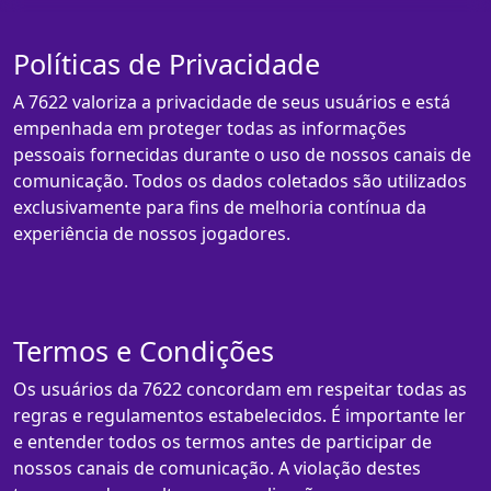
Políticas de Privacidade
A 7622 valoriza a privacidade de seus usuários e está
empenhada em proteger todas as informações
pessoais fornecidas durante o uso de nossos canais de
comunicação. Todos os dados coletados são utilizados
exclusivamente para fins de melhoria contínua da
experiência de nossos jogadores.
Termos e Condições
Os usuários da 7622 concordam em respeitar todas as
regras e regulamentos estabelecidos. É importante ler
e entender todos os termos antes de participar de
nossos canais de comunicação. A violação destes