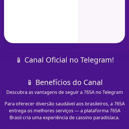
📱 Canal Oficial no Telegram!
📱 Benefícios do Canal
Descubra as vantagens de seguir a 765A no Telegram
Para oferecer diversão saudável aos brasileiros, a 765A
entrega os melhores serviços — a plataforma 765A
Brasil cria uma experiência de cassino paradisíaca.