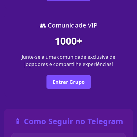
👥 Comunidade VIP
1000+
Junte-se a uma comunidade exclusiva de
jogadores e compartilhe experiências!
Entrar Grupo
📱 Como Seguir no Telegram