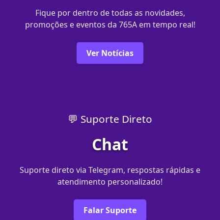
Fique por dentro de todas as novidades,
promoções e eventos da 765A em tempo real!
Ver Notícias
💬 Suporte Direto
Chat
Suporte direto via Telegram, respostas rápidas e
atendimento personalizado!
Falar Suporte