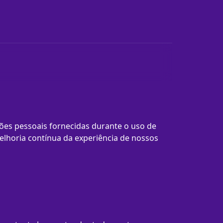
ões pessoais fornecidas durante o uso de
elhoria contínua da experiência de nossos