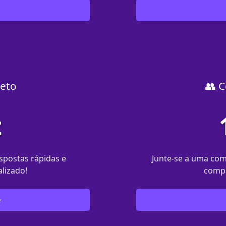
reto
👥 
t
espostas rápidas e
Junte-se a uma com
lizado!
compa
e