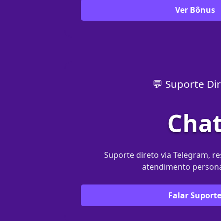
Ver Bônus
💬 Suporte Di
Cha
Suporte direto via Telegram, r
atendimento persona
Falar Suport