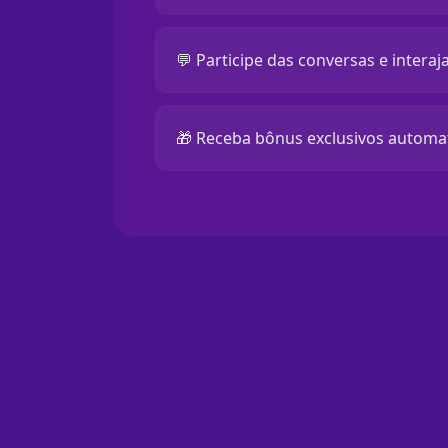
💬 Participe das conversas e interaj
🎁 Receba bônus exclusivos autom