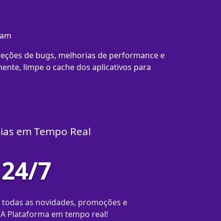
ram
reções de bugs, melhorias de performance e
nte, limpe o cache dos aplicativos para
cias em Tempo Real
24/7
e todas as novidades, promoções e
7A Plataforma em tempo real!