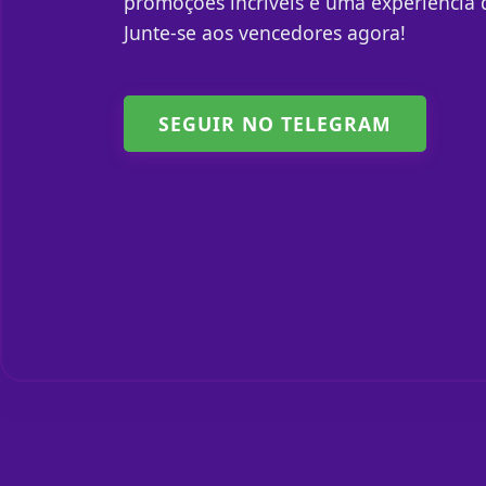
promoções incríveis e uma experiência d
Junte-se aos vencedores agora!
SEGUIR NO TELEGRAM