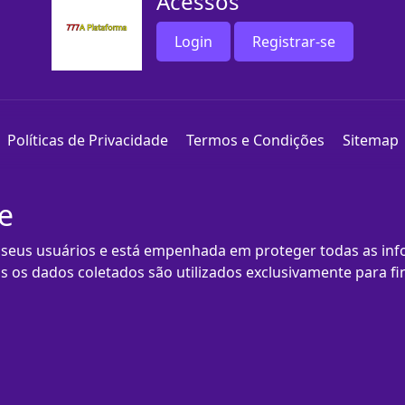
Acessos
Login
Registrar-se
Políticas de Privacidade
Termos e Condições
Sitemap
de
e seus usuários e está empenhada em proteger todas as in
 os dados coletados são utilizados exclusivamente para fi