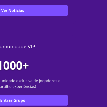
Ver Notícias
Comunidade VIP
1000+
unidade exclusiva de jogadores e
rtilhe experiências!
Entrar Grupo