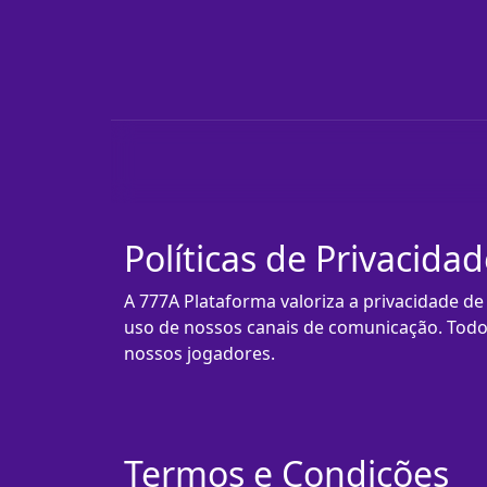
Políticas de Privacida
A 777A Plataforma valoriza a privacidade d
uso de nossos canais de comunicação. Todos
nossos jogadores.
Termos e Condições