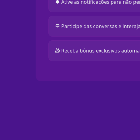
🔔 Ative as notificações para não p
💬 Participe das conversas e interaj
🎁 Receba bônus exclusivos autom