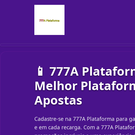
📱 777A Platafo
Melhor Platafor
Apostas
Cadastre-se na 777A Plataforma para g
e em cada recarga. Com a 777A Platafo