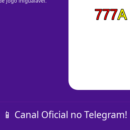
e jogo inigualável.
📱 Canal Oficial no Telegram!