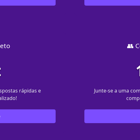
reto
👥 
t
espostas rápidas e
Junte-se a uma com
lizado!
compa
e