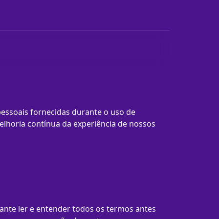
pessoais fornecidas durante o uso de
elhoria contínua da experiência de nossos
ante ler e entender todos os termos antes