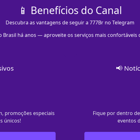
📱 Benefícios do Canal
Descubra as vantagens de seguir a 777Br no Telegram
 Brasil há anos — aproveite os serviços mais confortáveis d
sivos
📢 Notí
m, promoções especiais
Fique por dentro d
s únicos!
eventos 