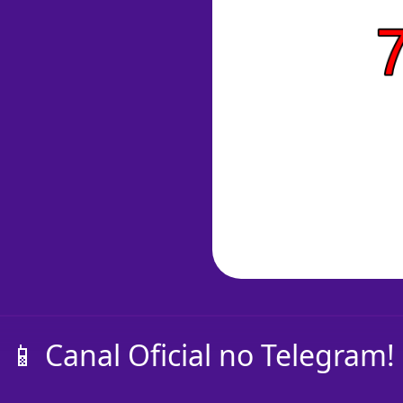
📱 Canal Oficial no Telegram!