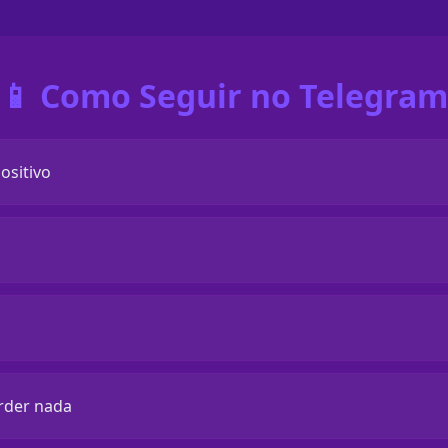
📱 Como Seguir no Telegram
ositivo
erder nada