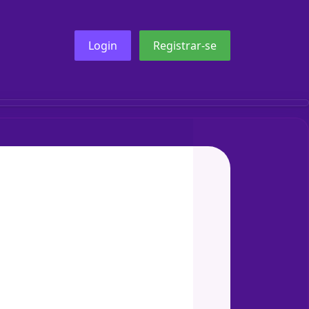
Login
Registrar-se