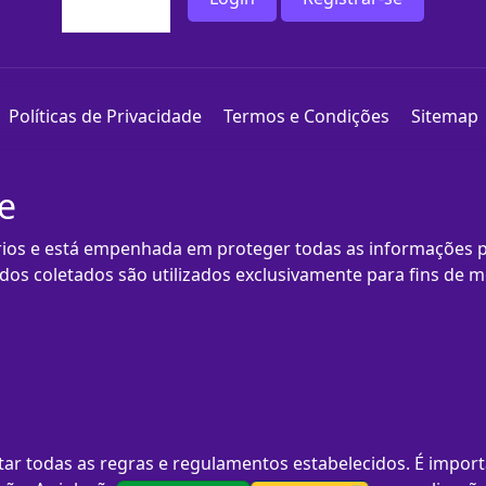
Políticas de Privacidade
Termos e Condições
Sitemap
de
ários e está empenhada em proteger todas as informações 
os coletados são utilizados exclusivamente para fins de m
r todas as regras e regulamentos estabelecidos. É import