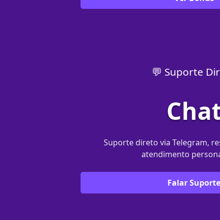
💬 Suporte Di
Cha
Suporte direto via Telegram, r
atendimento persona
Falar Suport