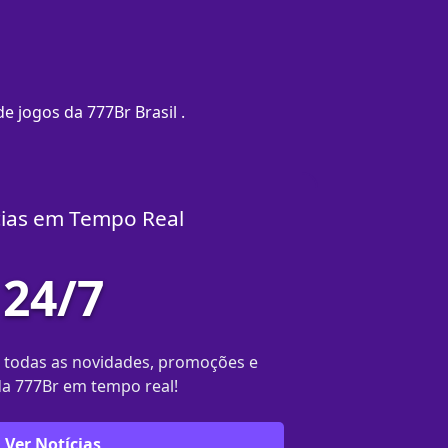
e jogos da 777Br Brasil .
cias em Tempo Real
24/7
e todas as novidades, promoções e
da 777Br em tempo real!
Ver Notícias