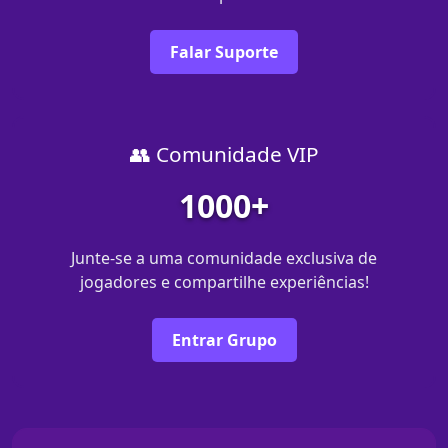
Falar Suporte
👥 Comunidade VIP
1000+
Junte-se a uma comunidade exclusiva de
jogadores e compartilhe experiências!
Entrar Grupo