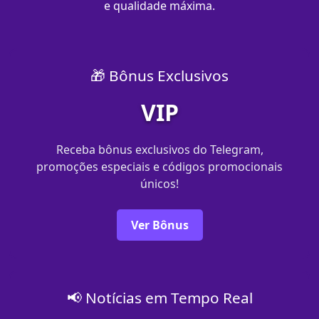
e qualidade máxima.
🎁 Bônus Exclusivos
VIP
Receba bônus exclusivos do Telegram,
promoções especiais e códigos promocionais
únicos!
Ver Bônus
📢 Notícias em Tempo Real