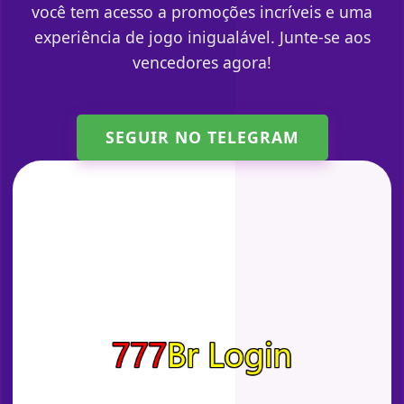
você tem acesso a promoções incríveis e uma
experiência de jogo inigualável. Junte-se aos
vencedores agora!
SEGUIR NO TELEGRAM