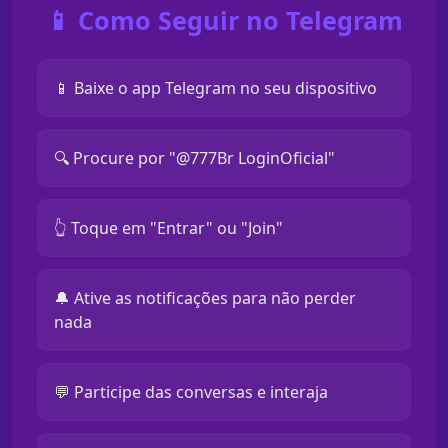
📱 Como Seguir no Telegram
📱 Baixe o app Telegram no seu dispositivo
🔍 Procure por "@777Br LoginOficial"
👆 Toque em "Entrar" ou "Join"
🔔 Ative as notificações para não perder
nada
💬 Participe das conversas e interaja