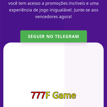
você tem acesso a promoções incríveis e uma
experiência de jogo inigualável. Junte-se aos
vencedores agora!
SEGUIR NO TELEGRAM