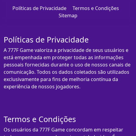
Políticas de Privacidade
Termos e Condições
Sitemap
Políticas de Privacidade
A 777F Game valoriza a privacidade de seus usuários e
está empenhada em proteger todas as informações
pessoais fornecidas durante o uso de nossos canais de
comunicação. Todos os dados coletados são utilizados
exclusivamente para fins de melhoria contínua da
experiência de nossos jogadores.
Termos e Condições
Os usuários da 777F Game concordam em respeitar