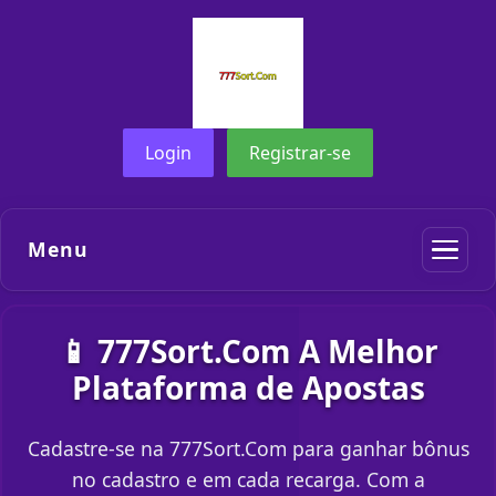
Login
Registrar-se
Menu
📱 777Sort.Com A Melhor
Plataforma de Apostas
Cadastre-se na 777Sort.Com para ganhar bônus
no cadastro e em cada recarga. Com a