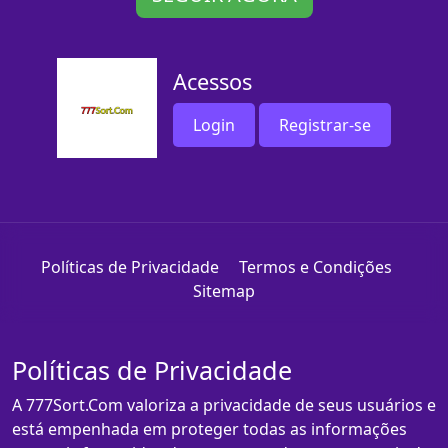
Acessos
Login
Registrar-se
Políticas de Privacidade
Termos e Condições
Sitemap
Políticas de Privacidade
A 777Sort.Com valoriza a privacidade de seus usuários e
está empenhada em proteger todas as informações