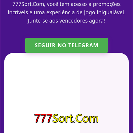
777Sort.Com, você tem acesso a promoções
incríveis e uma experiência de jogo inigualável.
Junte-se aos vencedores agora!
SEGUIR NO TELEGRAM