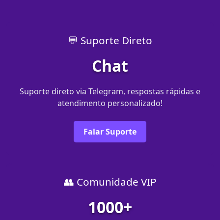
💬 Suporte Direto
Chat
Suporte direto via Telegram, respostas rápidas e
atendimento personalizado!
Falar Suporte
👥 Comunidade VIP
1000+