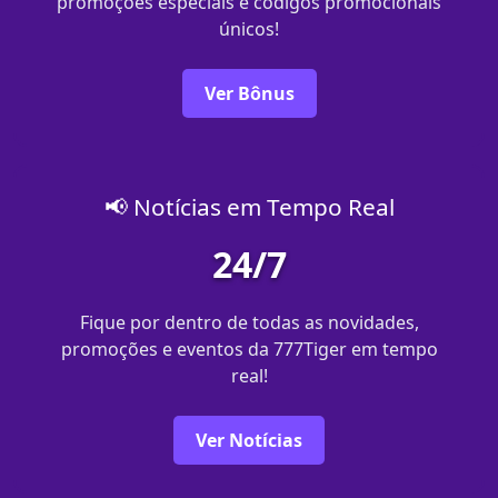
promoções especiais e códigos promocionais
únicos!
Ver Bônus
📢 Notícias em Tempo Real
24/7
Fique por dentro de todas as novidades,
promoções e eventos da 777Tiger em tempo
real!
Ver Notícias