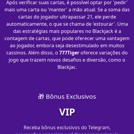
Após verificar suas cartas, é possível optar por 'pedir'
mais uma carta ou 'manter' a mão atual. Se a soma das
cartas do jogador ultrapassar 21, ele perde
automaticamente, o que se chama de 'estourar'. Uma
das estratégias mais populares no Blackjack é a
contagem de cartas, que pode oferecer uma vantagem
ao jogador, embora seja desestimulado em muitos
cassinos. Além disso, o
777Tiger
oferece variações do
jogo que trazem novos desafios e diversão, como o
Blackjac.
🎁 Bônus Exclusivos
VIP
Receba bônus exclusivos do Telegram,