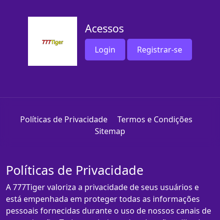
Acessos
Login
Registrar-se
Políticas de Privacidade
Termos e Condições
Sitemap
Políticas de Privacidade
A 777Tiger valoriza a privacidade de seus usuários e
está empenhada em proteger todas as informações
pessoais fornecidas durante o uso de nossos canais de