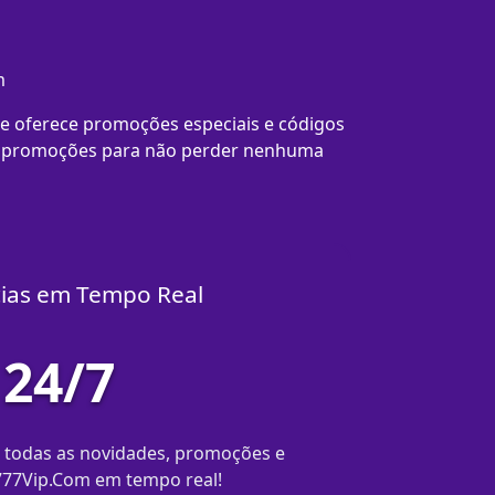
m
e oferece promoções especiais e códigos
de promoções para não perder nenhuma
cias em Tempo Real
24/7
e todas as novidades, promoções e
777Vip.Com em tempo real!