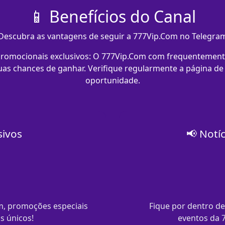
📱 Benefícios do Canal
Descubra as vantagens de seguir a 777Vip.Com no Telegra
romocionais exclusivos: O 777Vip.Com com​ frequentement
s chances de ganhar. Verifique regularmente a página 
oportunidade.
sivos
📢 Notí
m, promoções especiais
Fique por dentro d
s únicos!
eventos da 