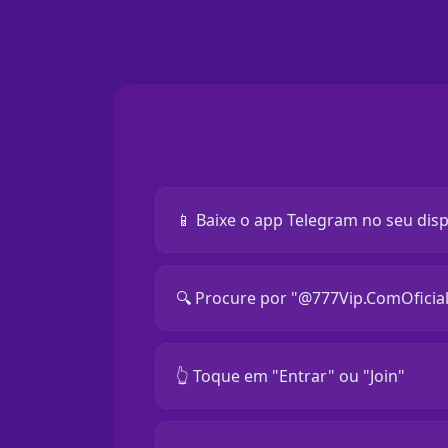
📱 Baixe o app Telegram no seu disp
🔍 Procure por "@777Vip.ComOficial
👆 Toque em "Entrar" ou "Join"