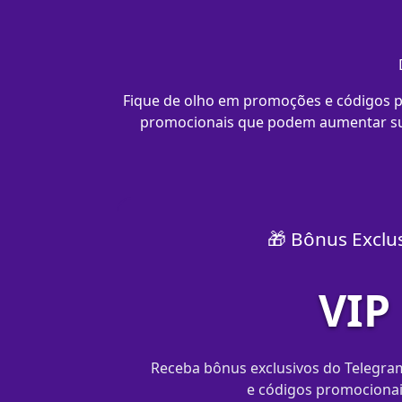
Fique de olho em promoções e códigos p
promocionais que podem aumentar sua
🎁 Bônus Exclu
VIP
Receba bônus exclusivos do Telegra
e códigos promocionai