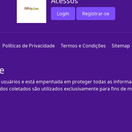
Acessos
Login
Registrar-se
Políticas de Privacidade
Termos e Condições
Sitemap
de
s usuários e está empenhada em proteger todas as informa
os coletados são utilizados exclusivamente para fins de m