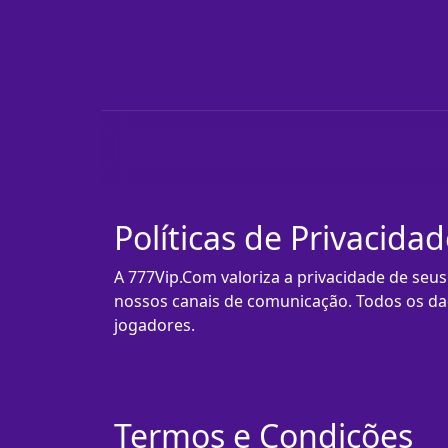
Políticas de Privacida
A 777Vip.Com valoriza a privacidade de seu
nossos canais de comunicação. Todos os dad
jogadores.
Termos e Condições