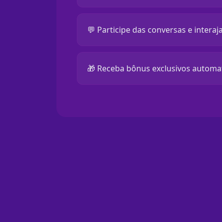
💬 Participe das conversas e interaj
🎁 Receba bônus exclusivos autom