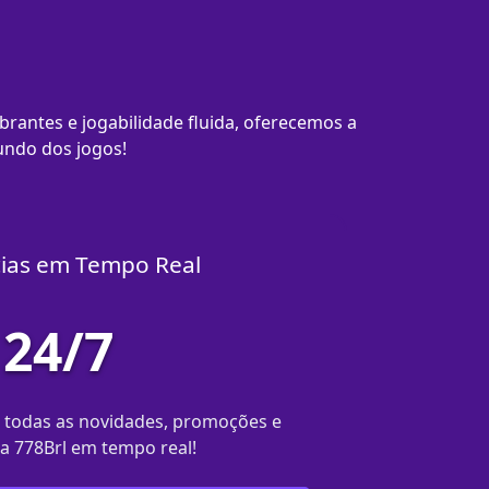
rantes e jogabilidade fluida, oferecemos a
undo dos jogos!
cias em Tempo Real
24/7
e todas as novidades, promoções e
a 778Brl em tempo real!