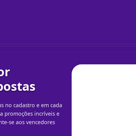
or
postas
us no cadastro e em cada
a promoções incríveis e
unte-se aos vencedores