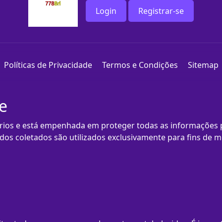
Login
Registrar-se
Políticas de Privacidade
Termos e Condições
Sitemap
de
uários e está empenhada em proteger todas as informações 
os coletados são utilizados exclusivamente para fins de m