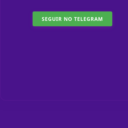
SEGUIR NO TELEGRAM