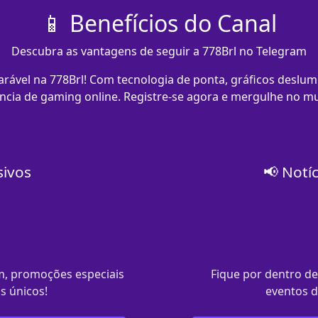
📱 Benefícios do Canal
Descubra as vantagens de seguir a 778Brl no Telegram
ável na 778Brl! Com tecnologia de ponta, gráficos deslumb
ncia de gaming online. Registre-se agora e mergulhe no m
sivos
📢 Notí
m, promoções especiais
Fique por dentro d
s únicos!
eventos d