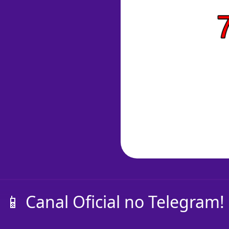
📱 Canal Oficial no Telegram!