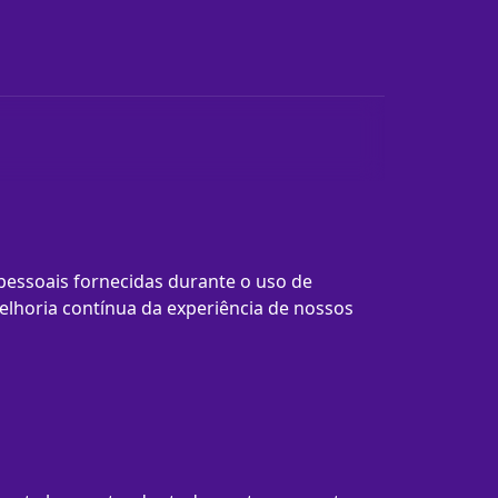
pessoais fornecidas durante o uso de
elhoria contínua da experiência de nossos