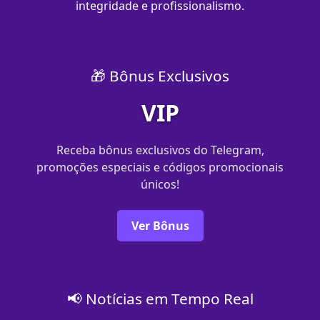
integridade e profissionalismo.
🎁 Bônus Exclusivos
VIP
Receba bônus exclusivos do Telegram,
promoções especiais e códigos promocionais
únicos!
Ver Bônus
📢 Notícias em Tempo Real