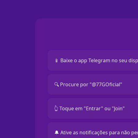
📱 Baixe o app Telegram no seu disp
🔍 Procure por "@77GOficial"
👆 Toque em "Entrar" ou "Join"
🔔 Ative as notificações para não p