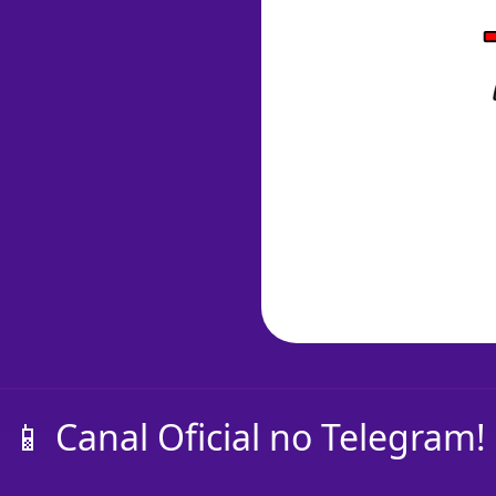
📱 Canal Oficial no Telegram!