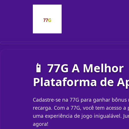
📱 77G A Melhor
Plataforma de A
Cadastre-se na 77G para ganhar bônus 
recarga. Com a 77G, você tem acesso a 
uma experiência de jogo inigualável. J
agora!