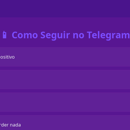
📱 Como Seguir no Telegram
ositivo
erder nada