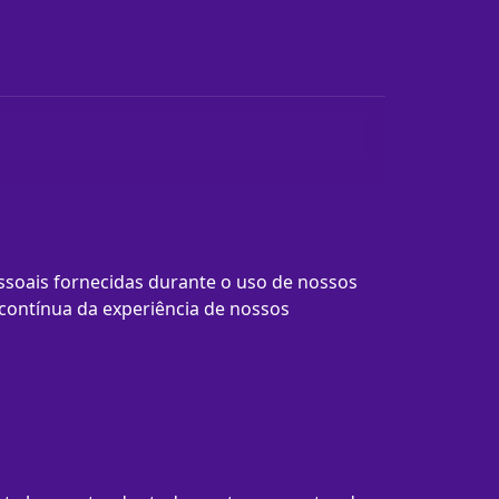
ssoais fornecidas durante o uso de nossos
 contínua da experiência de nossos