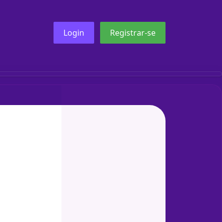
Login
Registrar-se