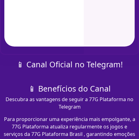
📱 Canal Oficial no Telegram!
📱 Benefícios do Canal
Descubra as vantagens de seguir a 77G Plataforma no
Telegram
Para proporcionar uma experiência mais empolgante, a
77G Plataforma atualiza regularmente os jogos e
serviços da 77G Plataforma Brasil , garantindo emoções