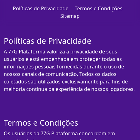
Políticas de Privacidade
Termos e Condições
Sitemap
Políticas de Privacidade
A 77G Plataforma valoriza a privacidade de seus
usuários e está empenhada em proteger todas as
informações pessoais fornecidas durante o uso de
nossos canais de comunicação. Todos os dados
coletados são utilizados exclusivamente para fins de
melhoria contínua da experiência de nossos jogadores.
Termos e Condições
Os usuários da 77G Plataforma concordam em