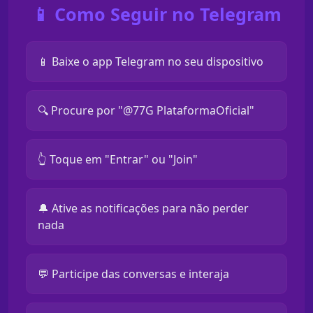
📱 Como Seguir no Telegram
📱 Baixe o app Telegram no seu dispositivo
🔍 Procure por "@77G PlataformaOficial"
👆 Toque em "Entrar" ou "Join"
🔔 Ative as notificações para não perder
nada
💬 Participe das conversas e interaja