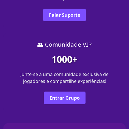
Falar Suporte
👥 Comunidade VIP
1000+
Junte-se a uma comunidade exclusiva de
jogadores e compartilhe experiências!
Entrar Grupo