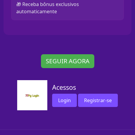
🎁 Receba bônus exclusivos
automaticamente
SEGUIR AGORA
Acessos
Login
Registrar-se