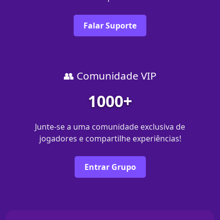
Falar Suporte
👥 Comunidade VIP
1000+
Junte-se a uma comunidade exclusiva de
jogadores e compartilhe experiências!
Entrar Grupo