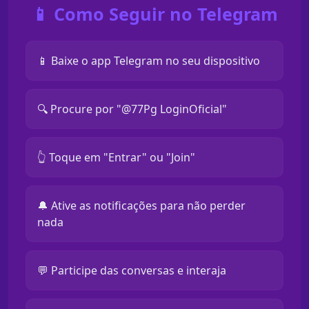
📱 Como Seguir no Telegram
📱 Baixe o app Telegram no seu dispositivo
🔍 Procure por "@77Pg LoginOficial"
👆 Toque em "Entrar" ou "Join"
🔔 Ative as notificações para não perder
nada
💬 Participe das conversas e interaja