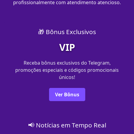
profissionalmente com atendimento atencioso.
🎁 Bônus Exclusivos
VIP
Receba bônus exclusivos do Telegram,
promoções especiais e códigos promocionais
únicos!
Ver Bônus
📢 Notícias em Tempo Real