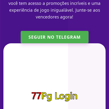
você tem acesso a promoções incríveis e uma
experiência de jogo inigualável. Junte-se aos
vencedores agora!
SEGUIR NO TELEGRAM