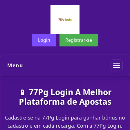
Login
Registrar-se
Menu
📱 77Pg Login A Melhor
Plataforma de Apostas
Cadastre-se na 77Pg Login para ganhar bônus no
cadastro e em cada recarga. Com a 77Pg Login,