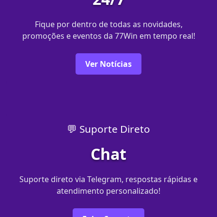
Fique por dentro de todas as novidades,
promoções e eventos da 77Win em tempo real!
Ver Notícias
💬 Suporte Direto
Chat
Suporte direto via Telegram, respostas rápidas e
atendimento personalizado!