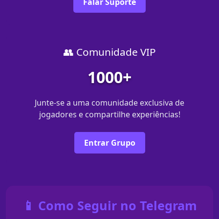
Falar Suporte
👥 Comunidade VIP
1000+
Junte-se a uma comunidade exclusiva de
jogadores e compartilhe experiências!
Entrar Grupo
📱 Como Seguir no Telegram