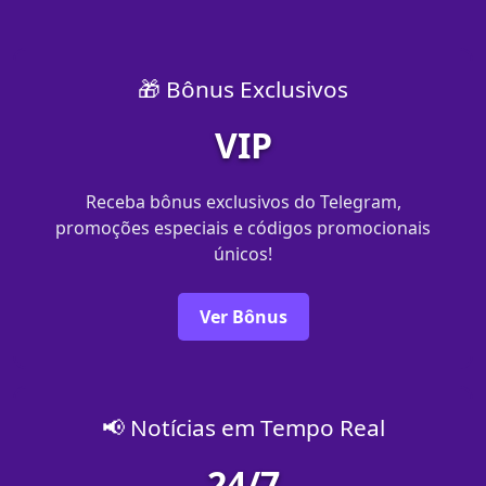
🎁 Bônus Exclusivos
VIP
Receba bônus exclusivos do Telegram,
promoções especiais e códigos promocionais
únicos!
Ver Bônus
📢 Notícias em Tempo Real
24/7