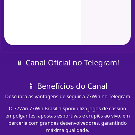
📱 Canal Oficial no Telegram!
📱 Benefícios do Canal
Descubra as vantagens de seguir a 77Win no Telegram
O 77Win 77Win Brasil disponibiliza jogos de cassino
empolgantes, apostas esportivas e crupiês ao vivo, em
parceria com grandes desenvolvedores, garantindo
máxima qualidade.