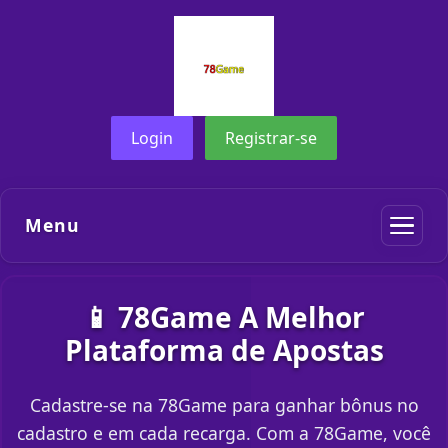
Login
Registrar-se
Menu
📱 78Game A Melhor
Plataforma de Apostas
Cadastre-se na 78Game para ganhar bônus no
cadastro e em cada recarga. Com a 78Game, você