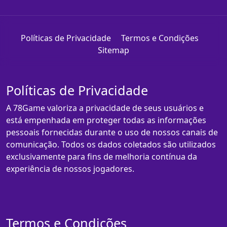
Políticas de Privacidade
Termos e Condições
Sitemap
Políticas de Privacidade
A 78Game valoriza a privacidade de seus usuários e
está empenhada em proteger todas as informações
pessoais fornecidas durante o uso de nossos canais de
comunicação. Todos os dados coletados são utilizados
exclusivamente para fins de melhoria contínua da
experiência de nossos jogadores.
Termos e Condições