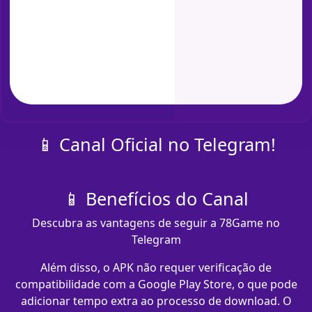
📱 Canal Oficial no Telegram!
📱 Benefícios do Canal
Descubra as vantagens de seguir a 78Game no
Telegram
Além disso, o APK não requer verificação de
compatibilidade com a Google Play Store, o que pode
adicionar tempo extra ao processo de download. O