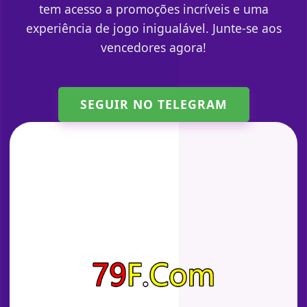
tem acesso a promoções incríveis e uma
experiência de jogo inigualável. Junte-se aos
vencedores agora!
SEGUIR NO TELEGRAM