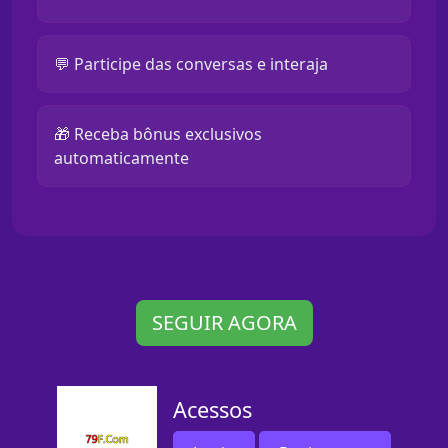
💬 Participe das conversas e interaja
🎁 Receba bônus exclusivos
automaticamente
SEGUIR AGORA
Acessos