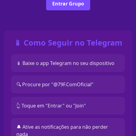
Entrar Grupo
📱 Como Seguir no Telegram
📱 Baixe o app Telegram no seu dispositivo
🔍 Procure por "@79F.ComOficial"
👆 Toque em "Entrar" ou "Join"
🔔 Ative as notificações para não perder
nada