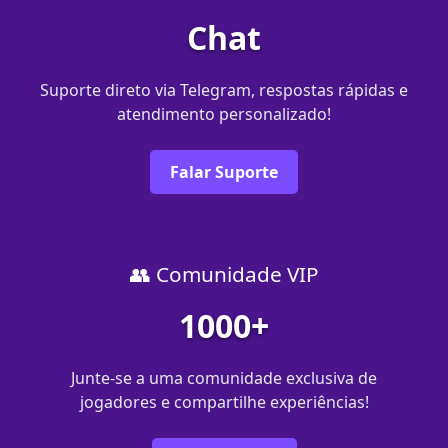
Chat
Suporte direto via Telegram, respostas rápidas e
atendimento personalizado!
Falar Suporte
👥 Comunidade VIP
1000+
Junte-se a uma comunidade exclusiva de
jogadores e compartilhe experiências!