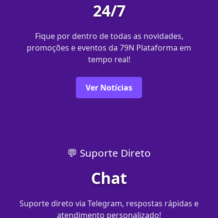
24/7
Fique por dentro de todas as novidades,
promoções e eventos da 79N Plataforma em
tempo real!
Ver Notícias
💬 Suporte Direto
Chat
Suporte direto via Telegram, respostas rápidas e
atendimento personalizado!