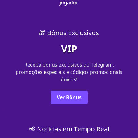
jogador.
🎁 Bônus Exclusivos
VIP
Receba bônus exclusivos do Telegram,
promoções especiais e códigos promocionais
únicos!
Ver Bônus
📢 Notícias em Tempo Real