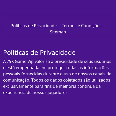
Políticas de Privacidade
Termos e Condições
Sitemap
Políticas de Privacidade
A 79X Game Vip valoriza a privacidade de seus usuários
e está empenhada em proteger todas as informações
pessoais fornecidas durante o uso de nossos canais de
comunicação. Todos os dados coletados são utilizados
exclusivamente para fins de melhoria contínua da
experiência de nossos jogadores.