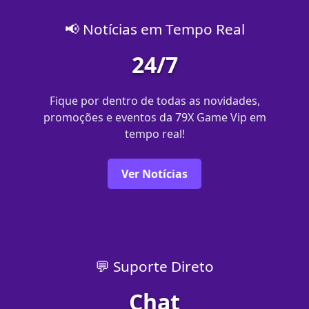
📢 Notícias em Tempo Real
24/7
Fique por dentro de todas as novidades,
promoções e eventos da 79X Game Vip em
tempo real!
Ver Notícias
💬 Suporte Direto
Chat