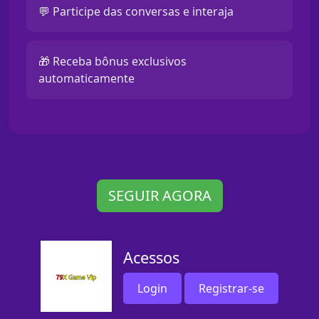
💬 Participe das conversas e interaja
🎁 Receba bônus exclusivos
automaticamente
SEGUIR AGORA
Acessos
Login
Registrar-se