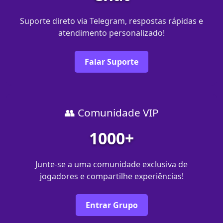
Suporte direto via Telegram, respostas rápidas e
atendimento personalizado!
Falar Suporte
👥 Comunidade VIP
1000+
Junte-se a uma comunidade exclusiva de
jogadores e compartilhe experiências!
Entrar Grupo