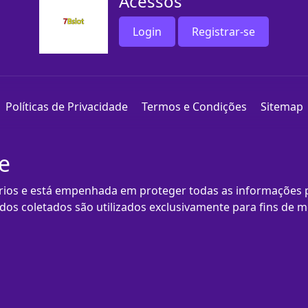
Acessos
Login
Registrar-se
Políticas de Privacidade
Termos e Condições
Sitemap
de
uários e está empenhada em proteger todas as informações 
os coletados são utilizados exclusivamente para fins de m