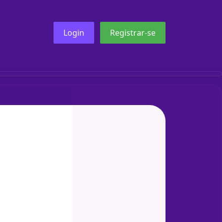
Login
Registrar-se