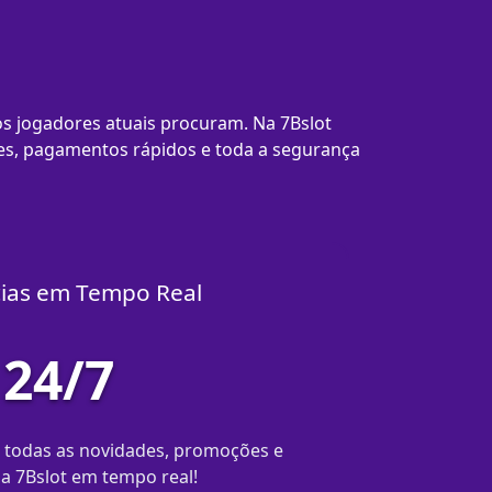
os jogadores atuais procuram. Na 7Bslot
es, pagamentos rápidos e toda a segurança
cias em Tempo Real
24/7
e todas as novidades, promoções e
a 7Bslot em tempo real!