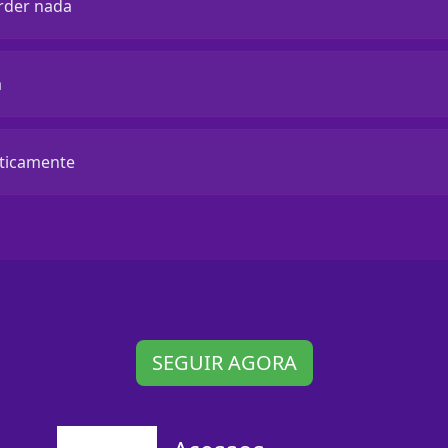
erder nada
a
aticamente
SEGUIR AGORA