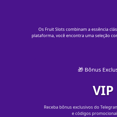
Os Fruit Slots combinam a essência clá
plataforma, você encontra uma seleção co
🎁 Bônus Exclu
VIP
Receba bônus exclusivos do Telegra
e códigos promocionai