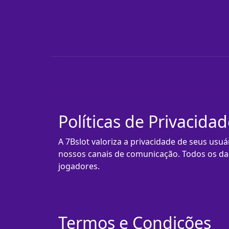
Políticas de Privacida
A 7Bslot valoriza a privacidade de seus us
nossos canais de comunicação. Todos os dad
jogadores.
Termos e Condições