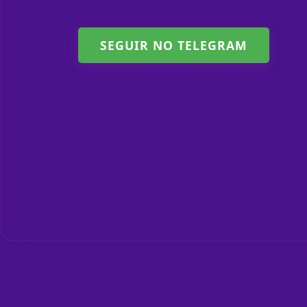
SEGUIR NO TELEGRAM