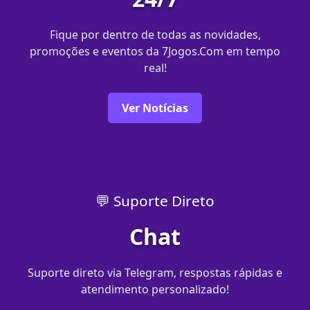
Fique por dentro de todas as novidades,
promoções e eventos da 7Jogos.Com em tempo
real!
Ver Notícias
💬 Suporte Direto
Chat
Suporte direto via Telegram, respostas rápidas e
atendimento personalizado!