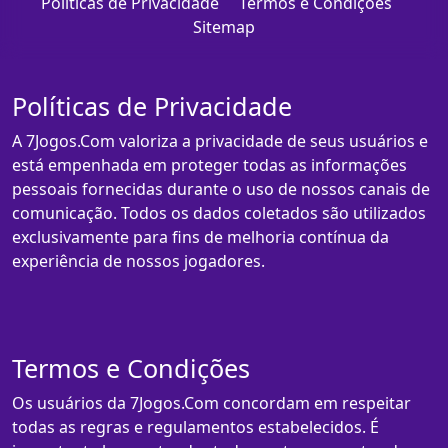
Políticas de Privacidade
Termos e Condições
Sitemap
Políticas de Privacidade
A 7Jogos.Com valoriza a privacidade de seus usuários e
está empenhada em proteger todas as informações
pessoais fornecidas durante o uso de nossos canais de
comunicação. Todos os dados coletados são utilizados
exclusivamente para fins de melhoria contínua da
experiência de nossos jogadores.
Termos e Condições
Os usuários da 7Jogos.Com concordam em respeitar
todas as regras e regulamentos estabelecidos. É