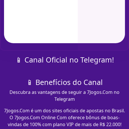
📱 Canal Oficial no Telegram!
📱 Benefícios do Canal
Descubra as vantagens de seguir a 7Jogos.Com no
Telegram
7Jogos.Com é um dos sites oficiais de apostas no Brasil.
O 7Jogos.Com Online Com oferece bônus de boas-
vindas de 100% com plano VIP de mais de R$ 22.000!