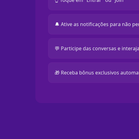
👆 Toque em "Entrar" ou "Join"
🔔 Ative as notificações para não p
💬 Participe das conversas e interaj
🎁 Receba bônus exclusivos autom