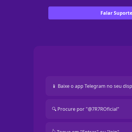
Falar Suport
📱 Baixe o app Telegram no seu disp
🔍 Procure por "@7R7ROficial"