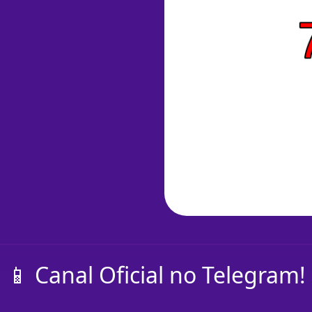
📱 Canal Oficial no Telegram!