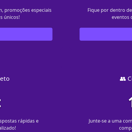
m, promoções especiais
Fique por dentro d
s únicos!
eventos 
reto
👥 
t
espostas rápidas e
Junte-se a uma com
lizado!
compa