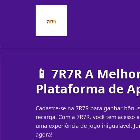
📱 7R7R A Melho
Plataforma de A
Cadastre-se na 7R7R para ganhar bônus
recarga. Com a 7R7R, você tem acesso a
uma experiência de jogo inigualável. J
agora!