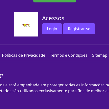
Acessos
Login
Registrar-se
Políticas de Privacidade
Termos e Condições
Sitemap
de
rios e está empenhada em proteger todas as informações p
tados são utilizados exclusivamente para fins de melhoria