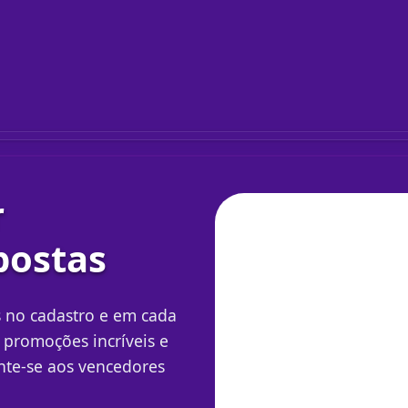
r
postas
 no cadastro e em cada
 promoções incríveis e
unte-se aos vencedores