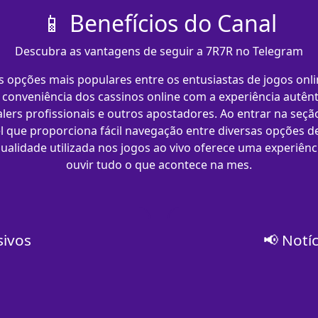
📱 Benefícios do Canal
Descubra as vantagens de seguir a 7R7R no Telegram
 opções mais populares entre os entusiastas de jogos onli
 conveniência dos cassinos online com a experiência autênt
ers profissionais e outros apostadores. Ao entrar na seção
 que proporciona fácil navegação entre diversas opções de 
qualidade utilizada nos jogos ao vivo oferece uma experiên
ouvir tudo o que acontece na mes.
sivos
📢 Notí