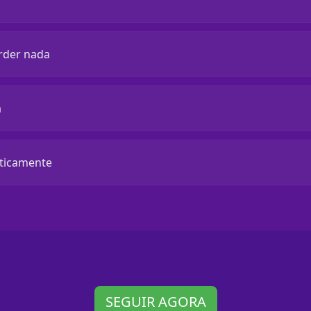
erder nada
a
aticamente
SEGUIR AGORA