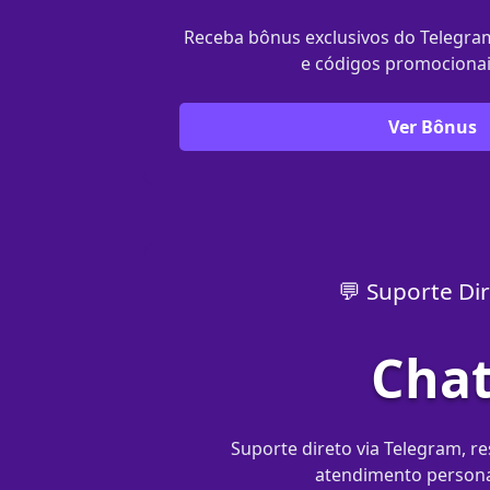
Receba bônus exclusivos do Telegra
e códigos promocionai
Ver Bônus
💬 Suporte Di
Cha
Suporte direto via Telegram, r
atendimento persona