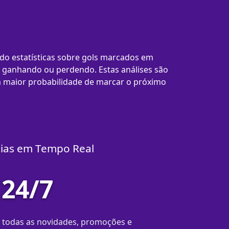
ndo estatísticas sobre gols marcados em
 ganhando ou perdendo. Estas análises são
m maior probabilidade de marcar o próximo
cias em Tempo Real
24/7
e todas as novidades, promoções e