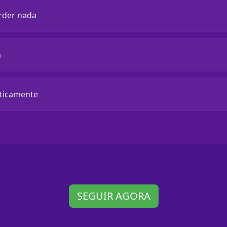
erder nada
a
aticamente
SEGUIR AGORA