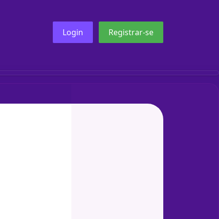
Login
Registrar-se