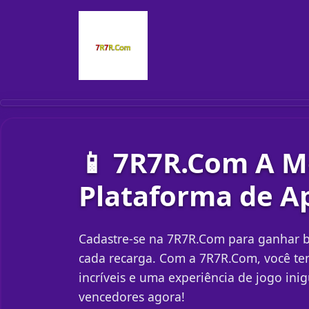
📱 7R7R.Com A M
Plataforma de A
Cadastre-se na 7R7R.Com para ganhar 
cada recarga. Com a 7R7R.Com, você t
incríveis e uma experiência de jogo inig
vencedores agora!