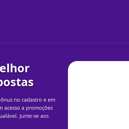
elhor
postas
bônus no cadastro e em
em acesso a promoções
ualável. Junte-se aos