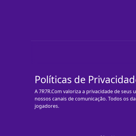
Políticas de Privacida
A 7R7R.Com valoriza a privacidade de seus
nossos canais de comunicação. Todos os dad
jogadores.