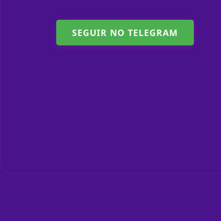
SEGUIR NO TELEGRAM