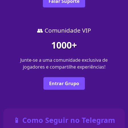
Falar Suporte
👥 Comunidade VIP
1000+
Junte-se a uma comunidade exclusiva de
jogadores e compartilhe experiências!
Entrar Grupo
📱 Como Seguir no Telegram