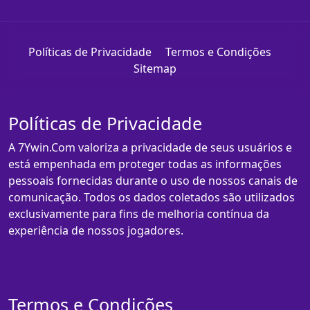
Políticas de Privacidade
Termos e Condições
Sitemap
Políticas de Privacidade
A 7Ywin.Com valoriza a privacidade de seus usuários e
está empenhada em proteger todas as informações
pessoais fornecidas durante o uso de nossos canais de
comunicação. Todos os dados coletados são utilizados
exclusivamente para fins de melhoria contínua da
experiência de nossos jogadores.
Termos e Condições