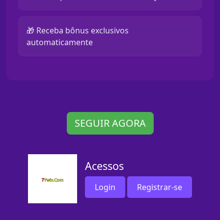
🎁 Receba bônus exclusivos
automaticamente
SEGUIR AGORA
Acessos
Login
Registrar-se