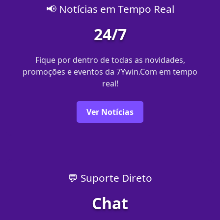
📢 Notícias em Tempo Real
24/7
Fique por dentro de todas as novidades,
promoções e eventos da 7Ywin.Com em tempo
real!
Ver Notícias
💬 Suporte Direto
Chat