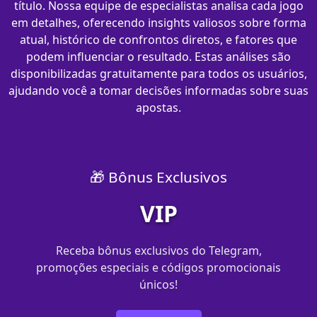
título. Nossa equipe de especialistas analisa cada jogo
em detalhes, oferecendo insights valiosos sobre forma
atual, histórico de confrontos diretos, e fatores que
podem influenciar o resultado. Estas análises são
disponibilizadas gratuitamente para todos os usuários,
ajudando você a tomar decisões informadas sobre suas
apostas.
🎁 Bônus Exclusivos
VIP
Receba bônus exclusivos do Telegram,
promoções especiais e códigos promocionais
únicos!