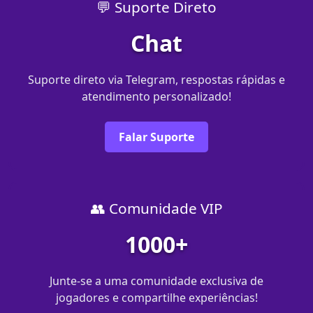
💬 Suporte Direto
Chat
Suporte direto via Telegram, respostas rápidas e
atendimento personalizado!
Falar Suporte
👥 Comunidade VIP
1000+
Junte-se a uma comunidade exclusiva de
jogadores e compartilhe experiências!