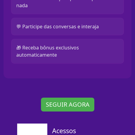
nada
💬 Participe das conversas e interaja
🎁 Receba bônus exclusivos
automaticamente
SEGUIR AGORA
Acessos