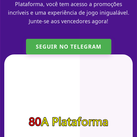
Plataforma, você tem acesso a promoções
incríveis e uma experiência de jogo inigualável.
Junte-se aos vencedores agora!
SEGUIR NO TELEGRAM