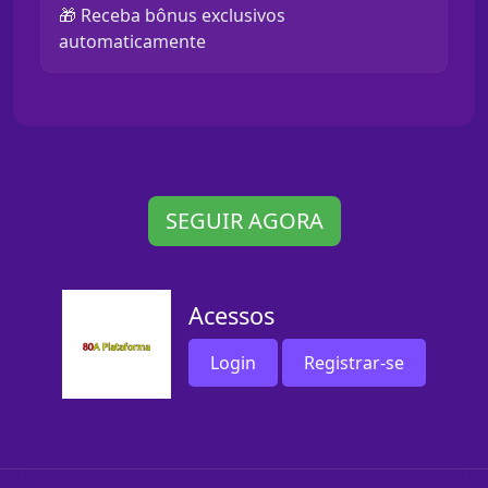
🎁 Receba bônus exclusivos
automaticamente
SEGUIR AGORA
Acessos
Login
Registrar-se