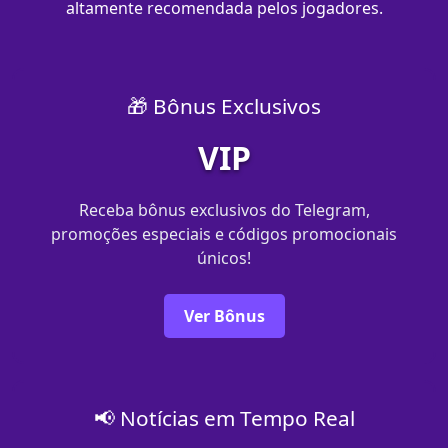
altamente recomendada pelos jogadores.
🎁 Bônus Exclusivos
VIP
Receba bônus exclusivos do Telegram,
promoções especiais e códigos promocionais
únicos!
Ver Bônus
📢 Notícias em Tempo Real