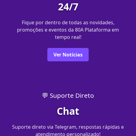
24/7
Fique por dentro de todas as novidades,
promoções e eventos da 80A Plataforma em
tempo real!
Ver Notícias
💬 Suporte Direto
Chat
Suporte direto via Telegram, respostas rápidas e
atendimento personalizado!