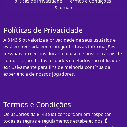
Políticas de Privacidade
Termos e Condições
Sitemap
Políticas de Privacidade
A 8143 Slot valoriza a privacidade de seus usuários e
está empenhada em proteger todas as informações
pessoais fornecidas durante o uso de nossos canais de
comunicação. Todos os dados coletados são utilizados
exclusivamente para fins de melhoria contínua da
experiência de nossos jogadores.
Termos e Condições
Os usuários da 8143 Slot concordam em respeitar
todas as regras e regulamentos estabelecidos. É