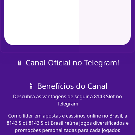
📱 Canal Oficial no Telegram!
📱 Benefícios do Canal
Descubra as vantagens de seguir a 8143 Slot no
Telegram
Como líder em apostas e cassinos online no Brasil, a
8143 Slot 8143 Slot Brasil reúne jogos diversificados e
promoções personalizadas para cada jogador.