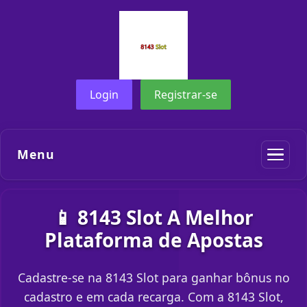
Login
Registrar-se
Menu
📱 8143 Slot A Melhor
Plataforma de Apostas
Cadastre-se na 8143 Slot para ganhar bônus no
cadastro e em cada recarga. Com a 8143 Slot,