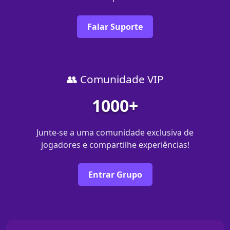
Falar Suporte
👥 Comunidade VIP
1000+
Junte-se a uma comunidade exclusiva de
jogadores e compartilhe experiências!
Entrar Grupo