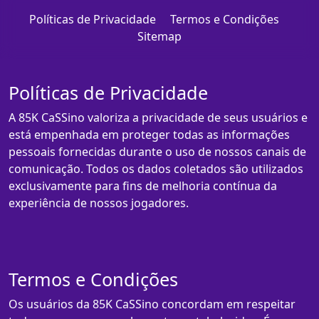
Políticas de Privacidade
Termos e Condições
Sitemap
Políticas de Privacidade
A 85K CaSSino valoriza a privacidade de seus usuários e
está empenhada em proteger todas as informações
pessoais fornecidas durante o uso de nossos canais de
comunicação. Todos os dados coletados são utilizados
exclusivamente para fins de melhoria contínua da
experiência de nossos jogadores.
Termos e Condições
Os usuários da 85K CaSSino concordam em respeitar