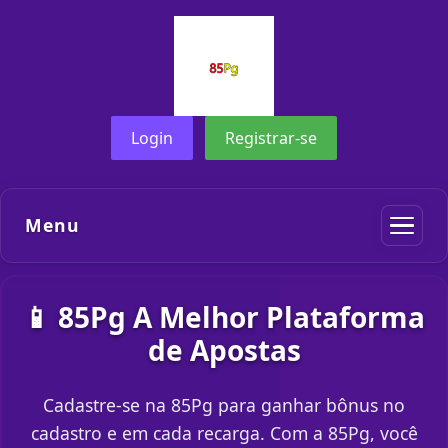
Login
Registrar-se
Menu
📱 85Pg A Melhor Plataforma
de Apostas
Cadastre-se na 85Pg para ganhar bônus no
cadastro e em cada recarga. Com a 85Pg, você