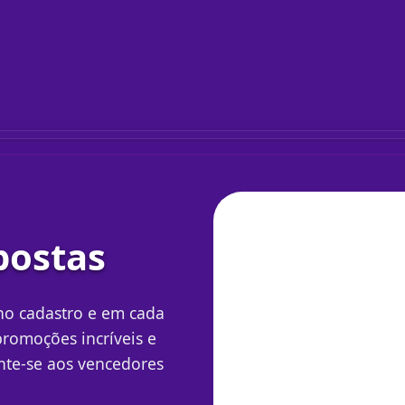
postas
no cadastro e em cada
promoções incríveis e
unte-se aos vencedores