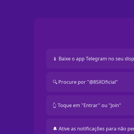
📱 Baixe o app Telegram no seu disp
🔍 Procure por "@85XOficial"
👆 Toque em "Entrar" ou "Join"
🔔 Ative as notificações para não p