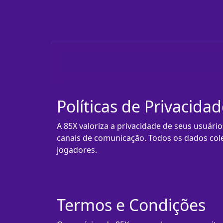
Políticas de Privacida
A 85X valoriza a privacidade de seus usuár
canais de comunicação. Todos os dados cole
jogadores.
Termos e Condições