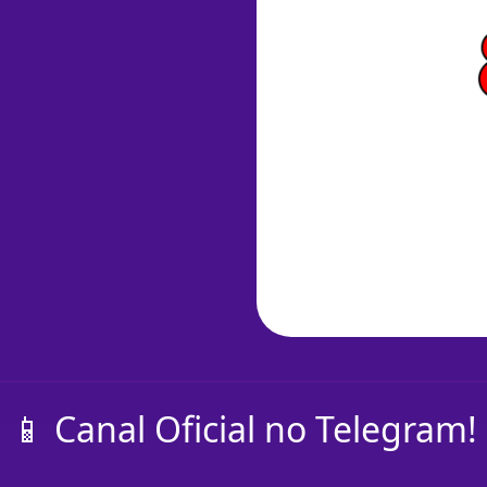
📱 Canal Oficial no Telegram!